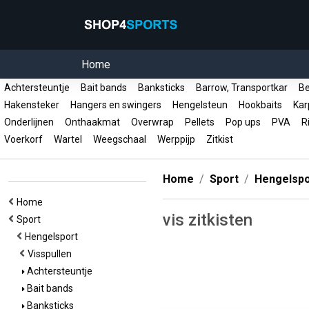
Home
Achtersteuntje
Bait bands
Banksticks
Barrow, Transportkar
Be
Hakensteker
Hangers en swingers
Hengelsteun
Hookbaits
Kar
Onderlijnen
Onthaakmat
Overwrap
Pellets
Pop ups
PVA
R
Voerkorf
Wartel
Weegschaal
Werppijp
Zitkist
Home
Sport
Hengelspo
Home
vis zitkisten
Sport
Hengelsport
Visspullen
Achtersteuntje
Bait bands
Banksticks