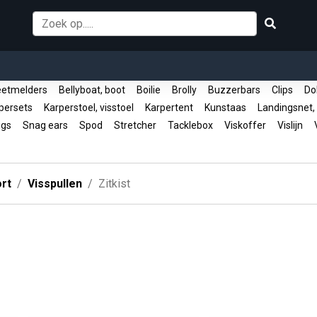
etmelders
Bellyboat, boot
Boilie
Brolly
Buzzerbars
Clips
Do
persets
Karperstoel, visstoel
Karpertent
Kunstaas
Landingsnet,
igs
Snag ears
Spod
Stretcher
Tacklebox
Viskoffer
Vislijn
V
rt
Visspullen
Zitkist