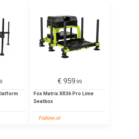
€ 959
99
.99
Platform
Fox Matrix XR36 Pro Lime
Seatbox
Fishinn.nl