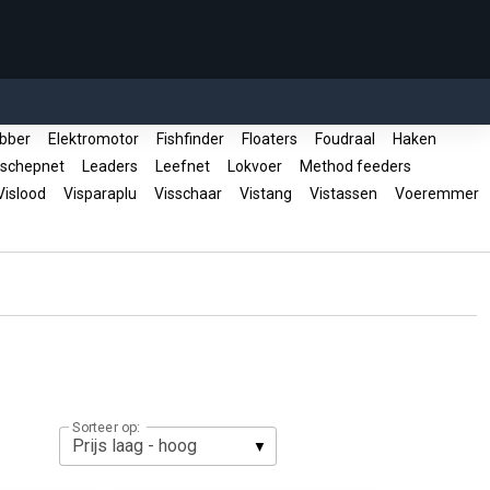
bber
Elektromotor
Fishfinder
Floaters
Foudraal
Haken
 schepnet
Leaders
Leefnet
Lokvoer
Method feeders
islood
Visparaplu
Visschaar
Vistang
Vistassen
Voeremmer
Sorteer op: