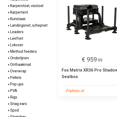
Karperstoel, visstoel
Karpertent
Kunstaas
Landingsnet, schepnet
Leaders
Leefnet
Lokvoer
Method feeders
€ 959
Onderlijnen
.99
Onthaakmat
Fox Matrix XR36 Pro Shado
Overwrap
Seatbox
Pellets
Pop ups
Fishinn.nl
PVA
Rigs
Snag ears
Spod
Stretcher