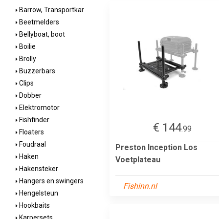
Barrow, Transportkar
Beetmelders
Bellyboat, boot
Boilie
Brolly
Buzzerbars
Clips
Dobber
Elektromotor
Fishfinder
€ 144
.99
Floaters
Foudraal
Preston Inception Los
Haken
Voetplateau
Hakensteker
Hangers en swingers
Fishinn.nl
Hengelsteun
Hookbaits
Karpersets