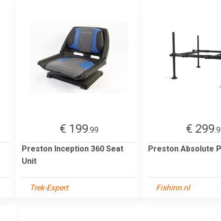
€ 199
€ 299
.99
.
Preston Inception 360 Seat
Preston Absolute 
Unit
Trek-Expert
Fishinn.nl