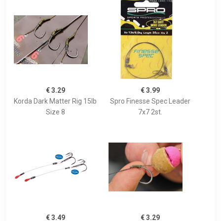
€ 3.29
€ 3.99
Korda Dark Matter Rig 15lb
Spro Finesse Spec Leader
Size 8
7x7 2st.
€ 3.49
€ 3.29