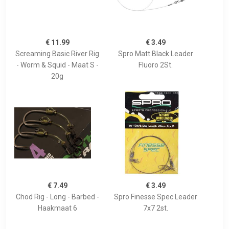
€ 11.99
€ 3.49
Screaming Basic River Rig
Spro Matt Black Leader
- Worm & Squid - Maat S -
Fluoro 2St.
20g
€ 7.49
€ 3.49
Chod Rig - Long - Barbed -
Spro Finesse Spec Leader
Haakmaat 6
7x7 2st.