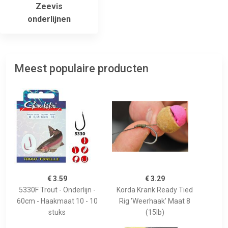
Zeevis
onderlijnen
Meest populaire producten
€ 3.59
€ 3.29
5330F Trout - Onderlijn -
Korda Krank Ready Tied
60cm - Haakmaat 10 - 10
Rig 'Weerhaak' Maat 8
stuks
(15lb)