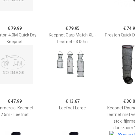
€ 79.99
€ 79.95
€ 74.
ston 4.0M Quick Dry
Keepnet Carp Match XL -
Preston Quick 
Keepnet
Leefnet - 3.00m
€ 47.99
€ 13.67
€ 30.
mercial Keepnet -
Leefnet Large
Keepnet Round
2.5m - Leefnet
leefnet met v
stok, fijnm
duurzaam 2