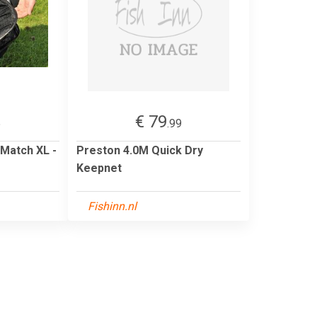
€ 79
5
.99
Match XL -
Preston 4.0M Quick Dry
Keepnet
Fishinn.nl