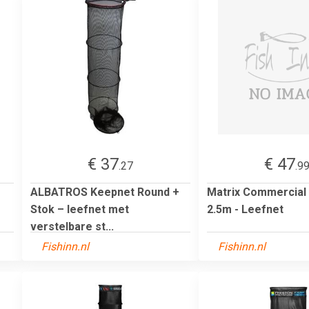
€ 37
€ 47
.27
.9
ALBATROS Keepnet Round +
Matrix Commercial 
Stok – leefnet met
2.5m - Leefnet
verstelbare st...
Fishinn.nl
Fishinn.nl