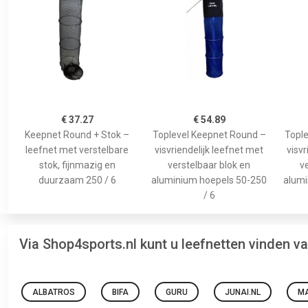
€ 37.27
€ 54.89
Keepnet Round + Stok –
Toplevel Keepnet Round –
Tople
leefnet met verstelbare
visvriendelijk leefnet met
visvr
stok, fijnmazig en
verstelbaar blok en
v
duurzaam 250 / 6
aluminium hoepels 50-250
alumi
/ 6
Via Shop4sports.nl kunt u leefnetten vinden v
ALBATROS
BIFA
GURU
JUNAI.NL
MA