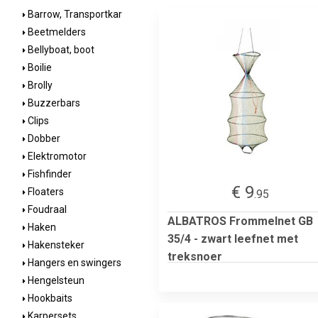
Barrow, Transportkar
Beetmelders
Bellyboat, boot
Boilie
Brolly
Buzzerbars
Clips
Dobber
Elektromotor
Fishfinder
€ 9
Floaters
.95
Foudraal
ALBATROS Frommelnet GB
Haken
35/4 - zwart leefnet met
Hakensteker
treksnoer
Hangers en swingers
Hengelsteun
Hookbaits
Karpersets