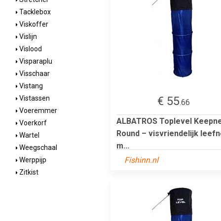
Tacklebox
Viskoffer
Vislijn
Vislood
Visparaplu
Visschaar
Vistang
€ 55
Vistassen
.66
Voeremmer
ALBATROS Toplevel Keepn
Voerkorf
Round – visvriendelijk leefn
Wartel
m...
Weegschaal
Fishinn.nl
Werppijp
Zitkist