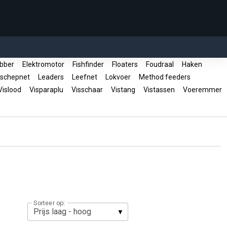
bber
Elektromotor
Fishfinder
Floaters
Foudraal
Haken
 schepnet
Leaders
Leefnet
Lokvoer
Method feeders
islood
Visparaplu
Visschaar
Vistang
Vistassen
Voeremmer
Sorteer op: