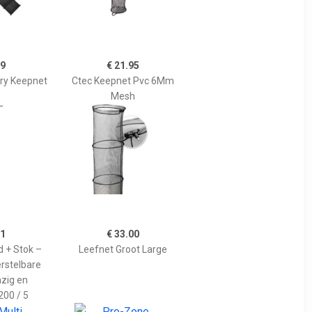
99
€ 21.95
Dry Keepnet
Ctec Keepnet Pvc 6Mm
Mesh
01
€ 33.00
 + Stok –
Leefnet Groot Large
erstelbare
azig en
00 / 5