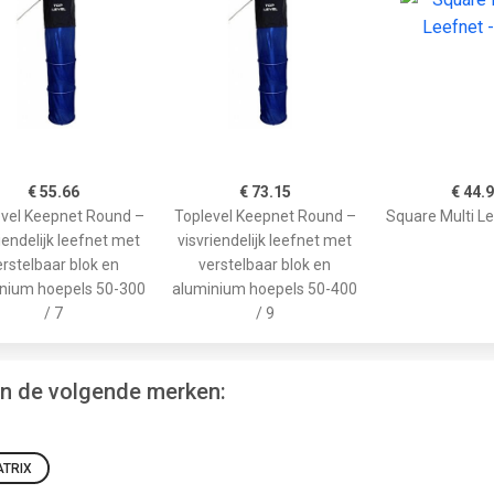
€ 55.66
€ 73.15
€ 44.
vel Keepnet Round –
Toplevel Keepnet Round –
Square Multi L
iendelijk leefnet met
visvriendelijk leefnet met
erstelbaar blok en
verstelbaar blok en
nium hoepels 50-300
aluminium hoepels 50-400
/ 7
/ 9
an de volgende merken:
TRIX