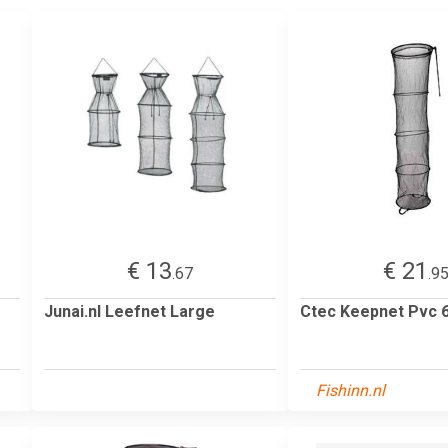
€ 13
€ 21
.67
.9
Junai.nl Leefnet Large
Ctec Keepnet Pvc
Fishinn.nl