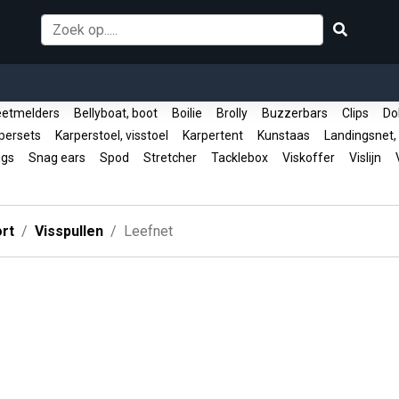
etmelders
Bellyboat, boot
Boilie
Brolly
Buzzerbars
Clips
Do
persets
Karperstoel, visstoel
Karpertent
Kunstaas
Landingsnet,
igs
Snag ears
Spod
Stretcher
Tacklebox
Viskoffer
Vislijn
V
rt
Visspullen
Leefnet