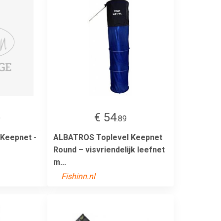
€ 54
9
.89
Keepnet -
ALBATROS Toplevel Keepnet
Round – visvriendelijk leefnet
m...
Fishinn.nl