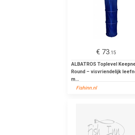
€ 73
.15
ALBATROS Toplevel Keepn
Round – visvriendelijk leefn
m...
Fishinn.nl