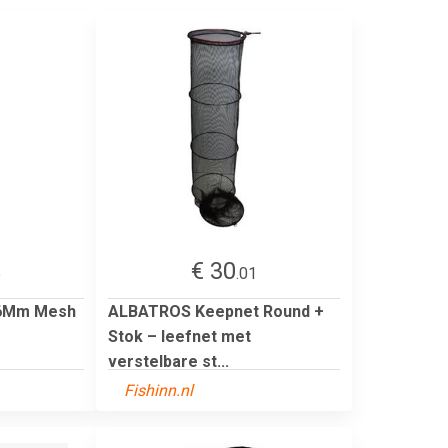
€ 30
5
.01
 6Mm Mesh
ALBATROS Keepnet Round +
Stok – leefnet met
verstelbare st...
Fishinn.nl