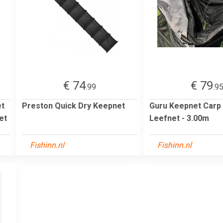
€ 74
€ 79
.99
.9
et
Preston Quick Dry Keepnet
Guru Keepnet Carp 
et
Leefnet - 3.00m
Fishinn.nl
Fishinn.nl