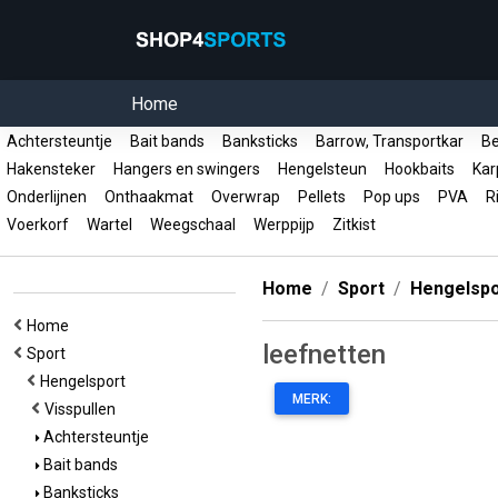
Home
Achtersteuntje
Bait bands
Banksticks
Barrow, Transportkar
Be
Hakensteker
Hangers en swingers
Hengelsteun
Hookbaits
Kar
Onderlijnen
Onthaakmat
Overwrap
Pellets
Pop ups
PVA
R
Voerkorf
Wartel
Weegschaal
Werppijp
Zitkist
Home
Sport
Hengelspo
Home
leefnetten
Sport
Hengelsport
MERK:
Visspullen
Achtersteuntje
Bait bands
Banksticks