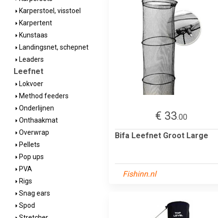
Karperstoel, visstoel
Karpertent
Kunstaas
Landingsnet, schepnet
Leaders
Leefnet
Lokvoer
Method feeders
Onderlijnen
€ 33
.00
Onthaakmat
Overwrap
Bifa Leefnet Groot Large
Pellets
Pop ups
PVA
Fishinn.nl
Rigs
Snag ears
Spod
Stretcher