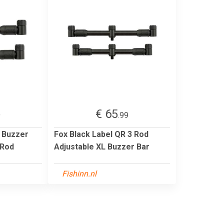
€ 65
9
.99
 Buzzer
Fox Black Label QR 3 Rod
 Rod
Adjustable XL Buzzer Bar
Fishinn.nl