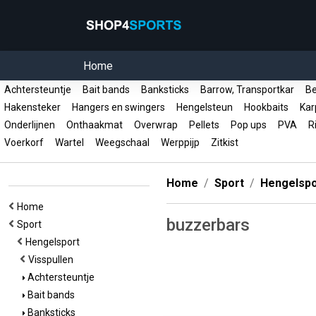
Home
Achtersteuntje
Bait bands
Banksticks
Barrow, Transportkar
Be
Hakensteker
Hangers en swingers
Hengelsteun
Hookbaits
Kar
Onderlijnen
Onthaakmat
Overwrap
Pellets
Pop ups
PVA
R
Voerkorf
Wartel
Weegschaal
Werppijp
Zitkist
Home
Sport
Hengelspo
Home
buzzerbars
Sport
Hengelsport
Visspullen
Achtersteuntje
Bait bands
Banksticks