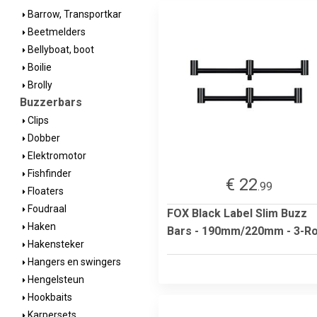
Barrow, Transportkar
Beetmelders
Bellyboat, boot
Boilie
Brolly
Buzzerbars
Clips
Dobber
Elektromotor
Fishfinder
€ 22
.99
Floaters
Foudraal
FOX Black Label Slim Buzz
Haken
Bars - 190mm/220mm - 3-R
Hakensteker
Hangers en swingers
Hengelsteun
Hookbaits
Karpersets