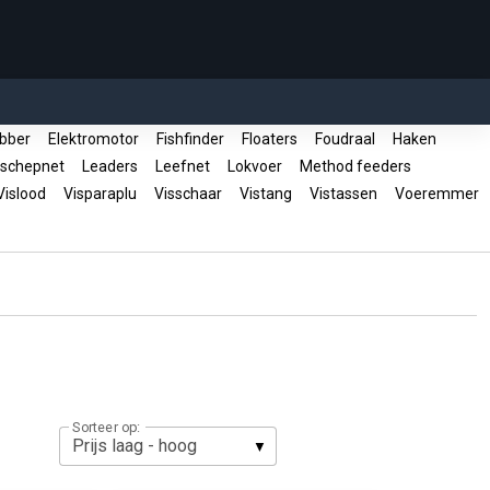
bber
Elektromotor
Fishfinder
Floaters
Foudraal
Haken
 schepnet
Leaders
Leefnet
Lokvoer
Method feeders
islood
Visparaplu
Visschaar
Vistang
Vistassen
Voeremmer
Sorteer op: