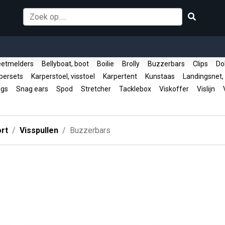
etmelders
Bellyboat, boot
Boilie
Brolly
Buzzerbars
Clips
Do
persets
Karperstoel, visstoel
Karpertent
Kunstaas
Landingsnet,
igs
Snag ears
Spod
Stretcher
Tacklebox
Viskoffer
Vislijn
V
rt
Visspullen
Buzzerbars