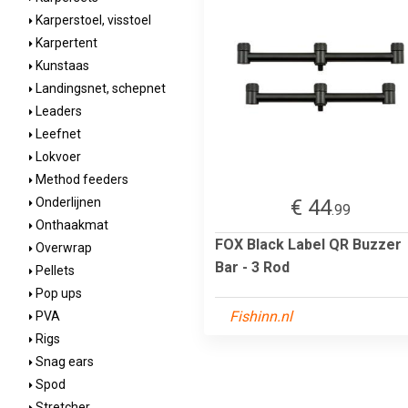
Karperstoel, visstoel
Karpertent
Kunstaas
Landingsnet, schepnet
Leaders
Leefnet
Lokvoer
Method feeders
€ 44
Onderlijnen
.99
Onthaakmat
FOX Black Label QR Buzzer
Overwrap
Bar - 3 Rod
Pellets
Pop ups
Fishinn.nl
PVA
Rigs
Snag ears
Spod
Stretcher