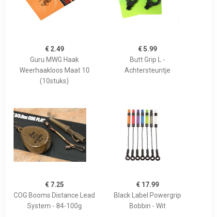
€ 2.49
€ 5.99
Guru MWG Haak
Butt Grip L -
Weerhaakloos Maat 10
Achtersteuntje
(10stuks)
€ 7.25
€ 17.99
COG Booms Distance Lead
Black Label Powergrip
System - 84-100g
Bobbin - Wit