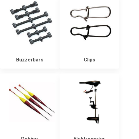
Buzzerbars
Clips
Dobber
Elektromotor