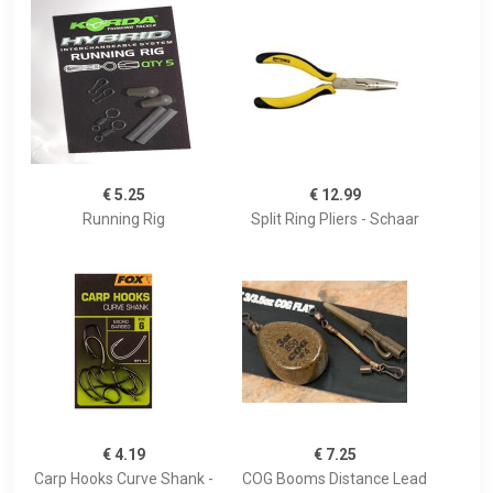
€ 5.25
€ 12.99
Running Rig
Split Ring Pliers - Schaar
€ 4.19
€ 7.25
Carp Hooks Curve Shank -
COG Booms Distance Lead