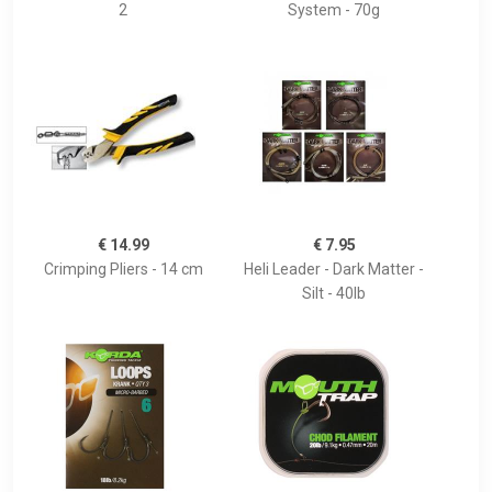
2
System - 70g
€ 14.99
€ 7.95
Crimping Pliers - 14 cm
Heli Leader - Dark Matter -
Silt - 40lb