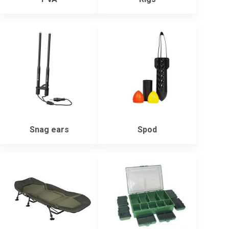
Snag ears
Spod