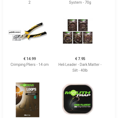
2
System - 70g
€ 14.99
€ 7.95
Crimping Pliers - 14 cm
Heli Leader - Dark Matter -
Silt - 40lb