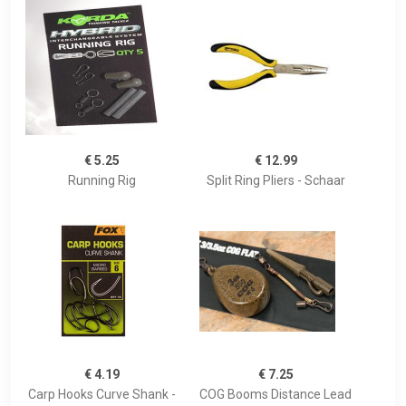
€ 5.25
€ 12.99
Running Rig
Split Ring Pliers - Schaar
€ 4.19
€ 7.25
Carp Hooks Curve Shank -
COG Booms Distance Lead