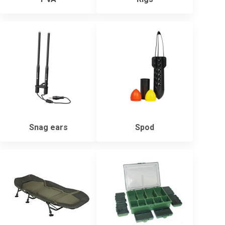
Snag ears
Spod