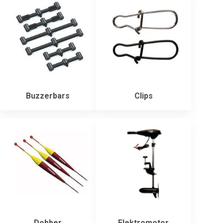
Buzzerbars
Clips
Dobber
Elektromotor