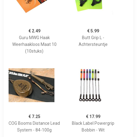
€ 2.49
€ 5.99
Guru MWG Haak
Butt Grip L -
Weerhaakloos Maat 10
Achtersteuntje
(10stuks)
€ 7.25
€ 17.99
COG Booms Distance Lead
Black Label Powergrip
System - 84-100g
Bobbin - Wit