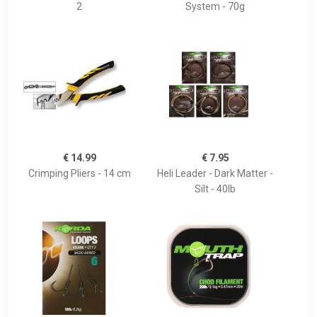
2
System - 70g
€ 14.99
€ 7.95
Crimping Pliers - 14 cm
Heli Leader - Dark Matter -
Silt - 40lb