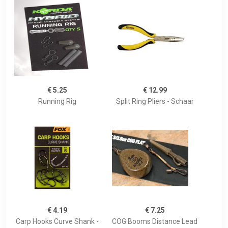
€ 5.25
€ 12.99
Running Rig
Split Ring Pliers - Schaar
€ 4.19
€ 7.25
Carp Hooks Curve Shank -
COG Booms Distance Lead