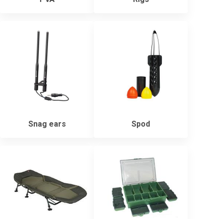
Snag ears
Spod