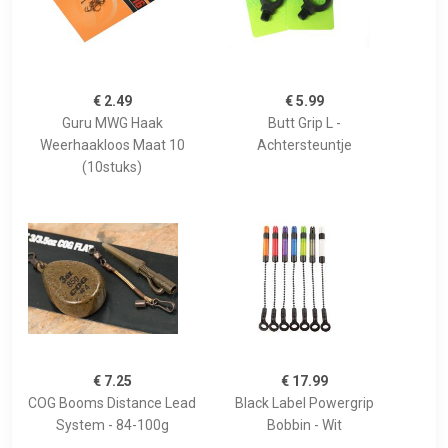
€ 2.49
€ 5.99
Guru MWG Haak
Butt Grip L -
Weerhaakloos Maat 10
Achtersteuntje
(10stuks)
€ 7.25
€ 17.99
COG Booms Distance Lead
Black Label Powergrip
System - 84-100g
Bobbin - Wit