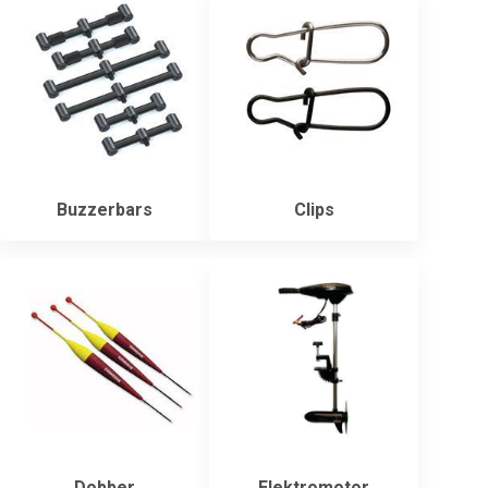
Buzzerbars
Clips
Dobber
Elektromotor