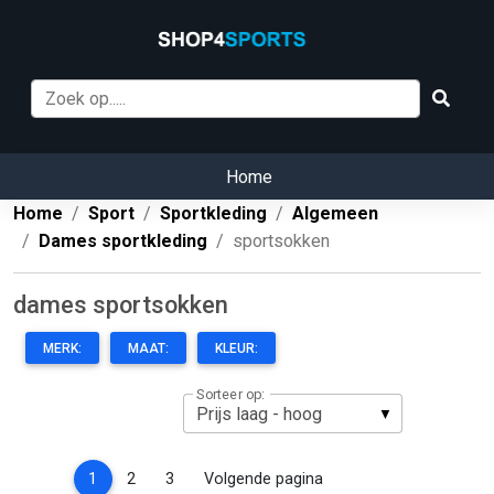
Home
Home
Sport
Sportkleding
Algemeen
Dames sportkleding
sportsokken
dames sportsokken
MERK:
MAAT:
KLEUR:
Sorteer op:
(current)
1
2
3
Volgende pagina