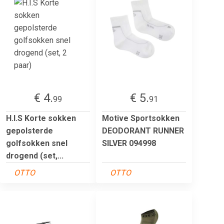
€ 4.
€ 5.
99
91
H.I.S Korte sokken
Motive Sportsokken
gepolsterde
DEODORANT RUNNER
golfsokken snel
SILVER 094998
drogend (set,...
OTTO
OTTO