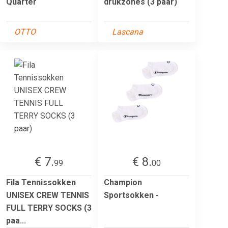
Quarter
drukzones (3 paar)
OTTO
Lascana
€ 7.
€ 8.
99
00
Fila Tennissokken
Champion
UNISEX CREW TENNIS
Sportsokken -
FULL TERRY SOCKS (3
paa...