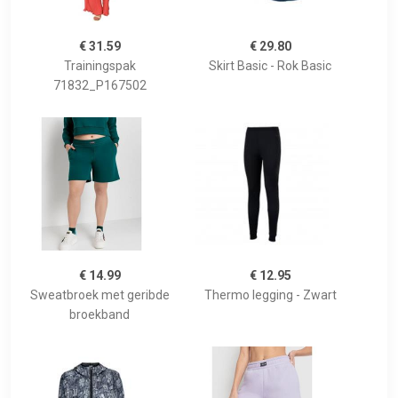
€ 31.59
€ 29.80
Trainingspak
Skirt Basic - Rok Basic
71832_P167502
€ 14.99
€ 12.95
Sweatbroek met geribde
Thermo legging - Zwart
broekband