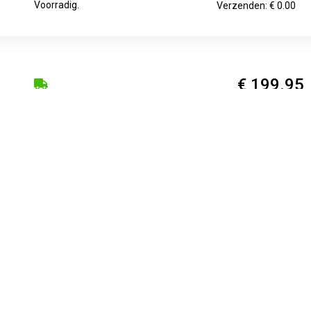
Voorradig.
Verzenden: € 0.00
€ 199.95
Voorradig.
Verzenden: € 4.95
€ 201.67
Voorradig.
Verzenden: € 0.00
STX - Fietsschoenen. Materiaaltype: synthetisch materiaal; Koo
: veters; Zool: rubberen buitenzool; Zool: Nylon; Zoolnorm: SPD; 
hermende neuskap; Koop bewust: Gerecycled materiaal; Zoolnorm