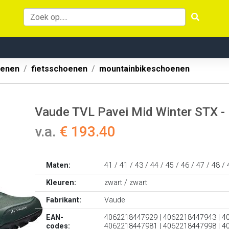
oenen
fietsschoenen
mountainbikeschoenen
Vaude TVL Pavei Mid Winter STX -
v.a.
€ 193.40
Maten:
41 / 41 / 43 / 44 / 45 / 46 / 47 / 48 / 
Kleuren:
zwart / zwart
Fabrikant:
Vaude
EAN-
4062218447929 | 4062218447943 | 4
codes:
4062218447981 | 4062218447998 | 4