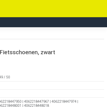
 Fietsschoenen, zwart
49 / 50
062218447950 | 4062218447967 | 4062218447974 |
062218448001 | 4062218448018