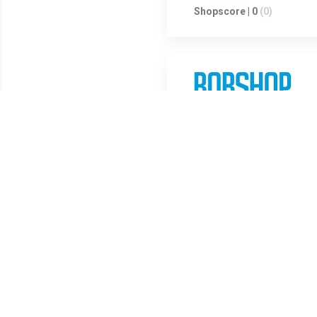
Shopscore | 0
(0)
Shopscore | 0
(0)
Shopscore | 0
(0)
Vaude - TVL Pavei Mid Winter 
gerecycled materiaal; Sluiting
in maat UK 8,5; Extra's: besc