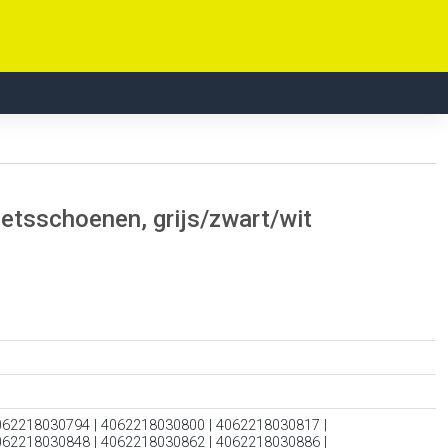
ietsschoenen, grijs/zwart/wit
062218030794 | 4062218030800 | 4062218030817 |
062218030848 | 4062218030862 | 4062218030886 |