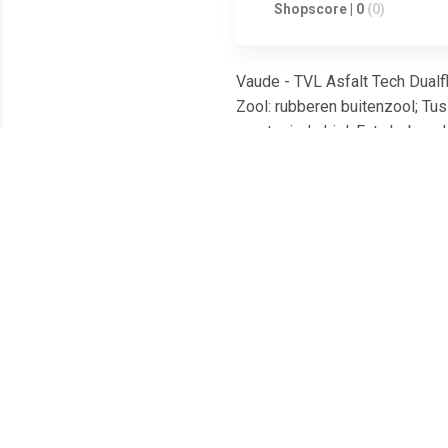
Shopscore | 0
(0)
Vaude - TVL Asfalt Tech Dualfl
Zool: rubberen buitenzool; Tus
verstevigde hiel; Extra's: be
Meest populaire producten
€ 32.50
€ 129.95