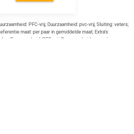
urzaamheid: PFC-vrij; Duurzaamheid: pvc-vrij; Sluiting: veters;
ferentie maat: per paar in gemiddelde maat; Extra's:
en; Duurzaamheid: PFC-vrij; Duurzaamheid: pvc-vrij
95
€ 107.80