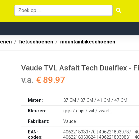
oenen
fietsschoenen
mountainbikeschoenen
Vaude TVL Asfalt Tech Dualflex - F
v.a.
€ 89.97
Maten:
37 CM / 37 CM / 41 CM / 47 CM
Kleuren:
grijs / grijs / wit / zwart
Fabrikant:
Vaude
EAN-
4062218030770 | 4062218030787 | 4
codes:
4062218030824 | 4062218030831 | 4