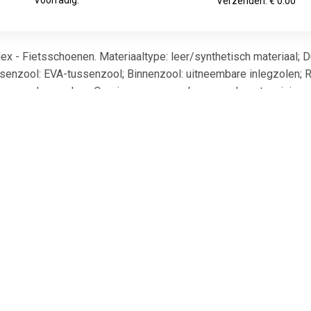
Verzenden: € 0.00
ex - Fietsschoenen. Materiaaltype: leer/synthetisch materiaal; Du
senzool: EVA-tussenzool; Binnenzool: uitneembare inlegzolen; Re
schermende neuskap; Overige gegevens: bovenwerk met weinig nad
€ 109.95
€ 135.20
€ 119.