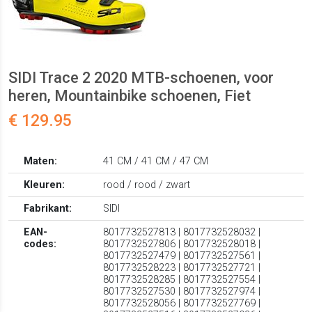
SIDI Trace 2 2020 MTB-schoenen, voor
heren, Mountainbike schoenen, Fiet
€ 129.95
Maten:
41 CM / 41 CM / 47 CM
Kleuren:
rood / rood / zwart
Fabrikant:
SIDI
EAN-
8017732527813 | 8017732528032 |
codes:
8017732527806 | 8017732528018 |
8017732527479 | 8017732527561 |
8017732528223 | 8017732527721 |
8017732528285 | 8017732527554 |
8017732527530 | 8017732527974 |
8017732528056 | 8017732527769 |