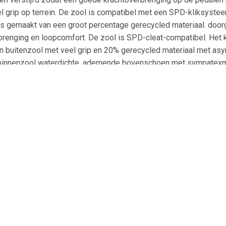
 grip op terrein. De zool is compatibel met een SPD-kliksysteem
is gemaakt van een groot percentage gerecycled materiaal. door
enging en loopcomfort. De zool is SPD-cleat-compatibel. Het k
en buitenzool met veel grip en 20% gerecycled materiaal met asy
binnenzool waterdichte, ademende bovenschoen met sympatexme
led polyester gemaakt. water- en vuilafwijzende eco finish opp
ermende TPU-laminering aan de voorkant van de voet vetersluiti