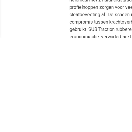
profielnoppen zorgen voor veel
cleatbevesting af. De schoen 
compromis tussen krachtoverbr
gebruikt. SUB Traction rubber
ergonomische, verwijderbare 
voering zijn van 100% gerecyc
materiaal versterkte en besch
gewicht: ca. 420 g (maat 42)
Meest populaire producten