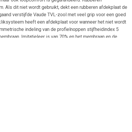
. Als dit niet wordt gebruikt, dekt een rubberen afdekplaat de
gaand verstijfde Vaude TVL-zool met veel grip voor een goed
liksysteem heeft een afdekplaat voor wanneer het niet wordt
mmetrische indeling van de profielnoppen stijfheidindex 5
mbraan. Imitatieleer is van 70% en het membraan en de
ervlaktebehandeling teen- en hielkap van beschermend PU-
ng plus klittenband heel hoog percentage gerecycled materiaal