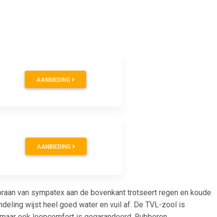
AANBIEDING
AANBIEDING
braan van sympatex aan de bovenkant trotseert regen en koude
eling wijst heel goed water en vuil af. De TVL-zool is
 maar ook loopcomfort is gegarandeerd. Rubberen