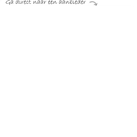
€ 160.95
Verzenden: € 4.95
Voorradig.
€ 171.42
Verzenden: € 0.00
Voorradig.