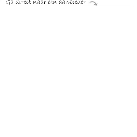
€ 105.88
Verzenden: € 0.00
Voorradig.
TERUG
Algemeen