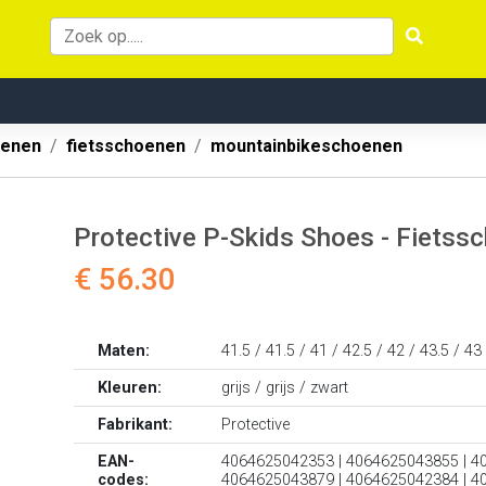
oenen
fietsschoenen
mountainbikeschoenen
Protective P-Skids Shoes - Fietssc
€ 56.30
Maten:
41.5 / 41.5 / 41 / 42.5 / 42 / 43.5 / 43
Kleuren:
grijs / grijs / zwart
Fabrikant:
Protective
EAN-
4064625042353 | 4064625043855 | 4
codes:
4064625043879 | 4064625042384 | 4