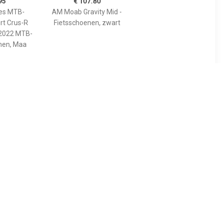
95
€ 107.80
es MTB-
AM Moab Gravity Mid -
rt Crus-R
Fietsschoenen, zwart
 2022 MTB-
en, Maa
30
€ 94.50
alflex -
Sport Crus-r Boa Eco 2023
n, zwart
MTB-schoenen, voor
heren, Mountainbike