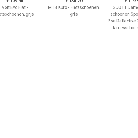
€ 109.95
€ 135.20
€ 119.
Volt Evo Flat -
MTB Kuro - Fietsschoenen,
SCOTT Dam
etsschoenen, grijs
grijs
schoenen Spo
Boa Reflective
damesschoen
€ 69.50
€ 89.95
€ 129.
d's Freerider VCS -
Scott - Women's Sport
TVL Asfalt Du
etsschoenen, blauw
Crus-R Flat -
Fietsschoene
Fietsschoenen