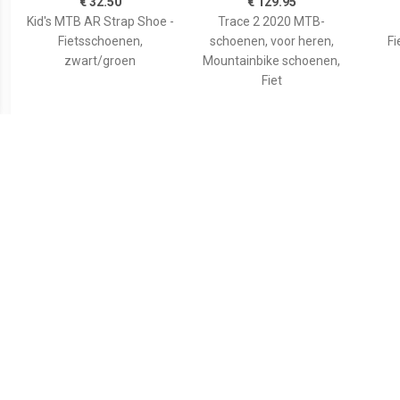
€ 32.50
€ 129.95
Kid's MTB AR Strap Shoe -
Trace 2 2020 MTB-
Fietsschoenen,
schoenen, voor heren,
Fi
zwart/groen
Mountainbike schoenen,
Fiet
€ 75.99
€ 89.95
Rogelli AB-650
Scott - Women's Sport
Ki
Mountainbikeschoen
Crus-R - Fietsschoenen,
Fi
Heren
zwart/grijs