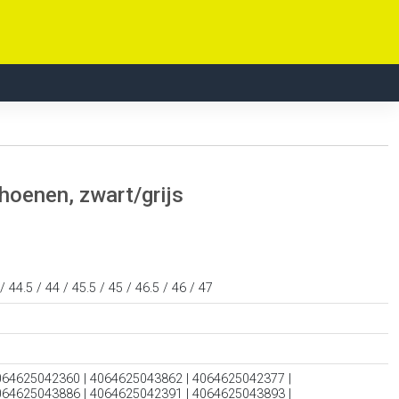
hoenen, zwart/grijs
 / 44.5 / 44 / 45.5 / 45 / 46.5 / 46 / 47
064625042360 | 4064625043862 | 4064625042377 |
064625043886 | 4064625042391 | 4064625043893 |