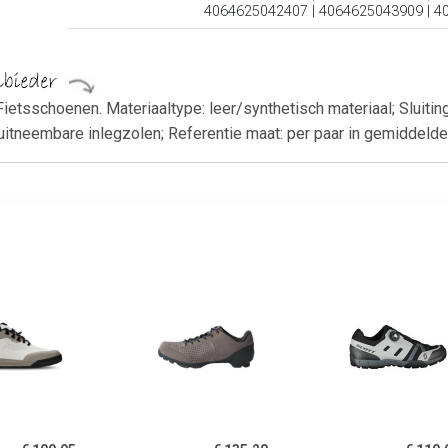
4064625042407 | 4064625043909 | 
ietsschoenen. Materiaaltype: leer/synthetisch materiaal; Sluiting
uitneembare inlegzolen; Referentie maat: per paar in gemiddeld