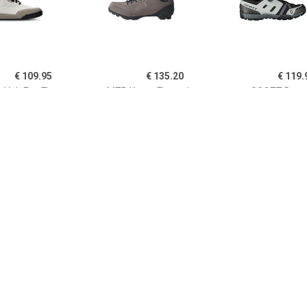
€ 109.95
€ 135.20
€ 119.
Volt Evo Flat -
MTB Kuro - Fietsschoenen,
SCOTT Dam
etsschoenen, grijs
grijs
schoenen Spo
Boa Reflective
damesschoen
€ 69.50
€ 89.95
€ 129.
d's Freerider VCS -
Scott - Women's Sport
TVL Asfalt Du
etsschoenen, blauw
Crus-R Flat -
Fietsschoene