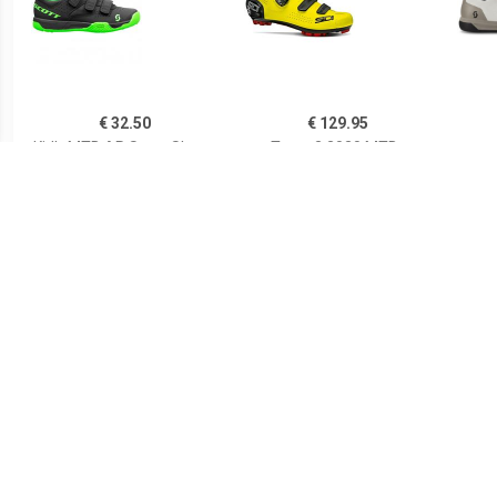
€ 32.50
€ 129.95
Kid's MTB AR Strap Shoe -
Trace 2 2020 MTB-
Fietsschoenen,
schoenen, voor heren,
Fi
zwart/groen
Mountainbike schoenen,
Fiet
€ 75.99
€ 89.95
Rogelli AB-650
Scott - Women's Sport
Ki
Mountainbikeschoen
Crus-R - Fietsschoenen,
Fi