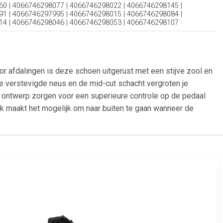
0 | 4066746298077 | 4066746298022 | 4066746298145 |
1 | 4066746297995 | 4066746298015 | 4066746298084 |
14 | 4066746298046 | 4066746298053 | 4066746298107
r afdalingen is deze schoen uitgerust met een stijve zool en
De verstevigde neus en de mid-cut schacht vergroten je
 ontwerp zorgen voor een superieure controle op de pedaal
rk maakt het mogelijk om naar buiten te gaan wanneer de