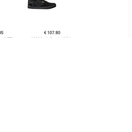
95
€ 107.80
es MTB-
AM Moab Gravity Mid -
rt Crus-R
Fietsschoenen, zwart
 2022 MTB-
en, Maa
30
€ 94.50
alflex -
Sport Crus-r Boa Eco 2023
n, zwart
MTB-schoenen, voor