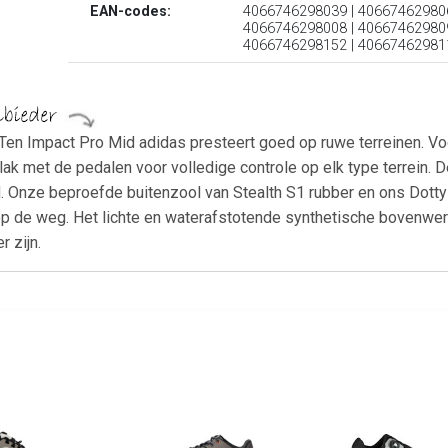
EAN-codes:
4066746298039 | 406674629806
4066746298008 | 406674629809
4066746298152 | 40667462981
en Impact Pro Mid adidas presteert goed op ruwe terreinen. Voo
ak met de pedalen voor volledige controle op elk type terrein. 
. Onze beproefde buitenzool van Stealth S1 rubber en ons Dotty
 op de weg. Het lichte en waterafstotende synthetische bovenwe
 zijn.