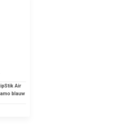
9
pStik Air
camo blauw