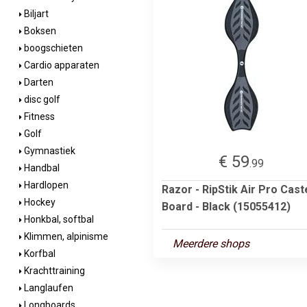
Biljart
Boksen
boogschieten
Cardio apparaten
Darten
disc golf
Fitness
Golf
Gymnastiek
€ 59
.99
Handbal
Hardlopen
Razor - RipStik Air Pro Cast
Hockey
Board - Black (15055412)
Honkbal, softbal
Klimmen, alpinisme
Meerdere shops
Korfbal
Krachttraining
Langlaufen
Longboards