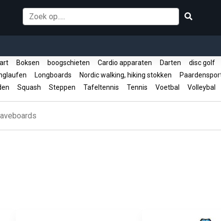
jart
Boksen
boogschieten
Cardio apparaten
Darten
disc golf
nglaufen
Longboards
Nordic walking, hiking stokken
Paardenspo
rden
Squash
Steppen
Tafeltennis
Tennis
Voetbal
Volleybal
aveboards