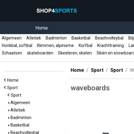
Home
Algemeen
Atletiek
Badminton
Basketbal
Beachvolleybal
Bil
Honkbal, softbal
Klimmen, alpinisme
Korfbal
Krachttraining
La
Schaatsen
skateboarden
Skeeleren, skaten
Skiën en snowboa
Home
Sport
Sport
W
Home
waveboards
Sport
Sport
Algemeen
Atletiek
Badminton
Basketbal
Beachvolleybal