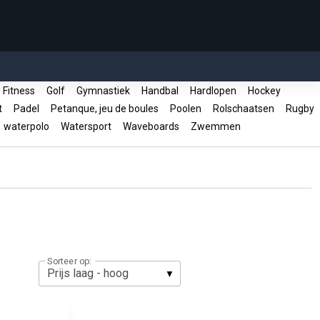
Fitness
Golf
Gymnastiek
Handbal
Hardlopen
Hockey
rt
Padel
Petanque, jeu de boules
Poolen
Rolschaatsen
Rugby
waterpolo
Watersport
Waveboards
Zwemmen
Sorteer op: