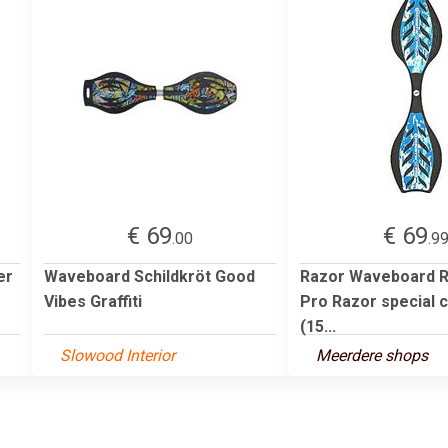
€ 69
€ 69
.00
.9
er
Waveboard Schildkröt Good
Razor Waveboard Ri
Vibes Graffiti
Pro Razor special 
(15...
Slowood Interior
Meerdere shops