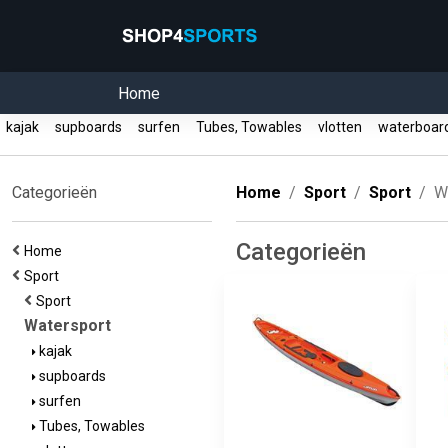
Home
kajak
supboards
surfen
Tubes, Towables
vlotten
waterboa
Categorieën
Home
Sport
Sport
W
Categorieën
Home
Sport
Sport
Watersport
kajak
supboards
surfen
Tubes, Towables