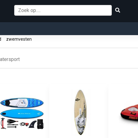
rd
zwemvesten
atersport