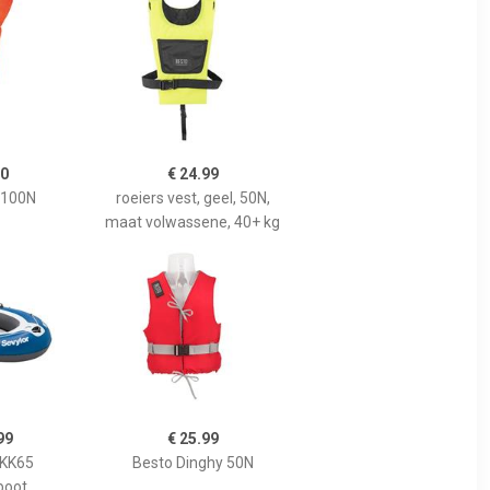
50
€ 24.99
 100N
roeiers vest, geel, 50N,
maat volwassene, 40+ kg
99
€ 25.99
 KK65
Besto Dinghy 50N
boot