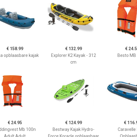
€ 158.99
€ 132.99
€ 24.
a opblaasbare kajak
Explorer K2 Kayak - 312
Besto MB
cm
€ 24.95
€ 124.99
€ 116.
ddingvest Mb 100n
Bestway Kajak Hydro-
Caravelle
Adult Adult
Force Koracle opblaasbaar
Opblaas