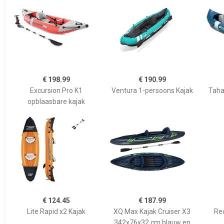
€ 198.99
€ 190.99
Excursion Pro K1
Ventura 1-persoons Kajak
Taha
opblaasbare kajak
€ 124.45
€ 187.99
Lite Rapid x2 Kajak
XQ Max Kajak Cruiser X3
Re
342x76x32 cm blauw en