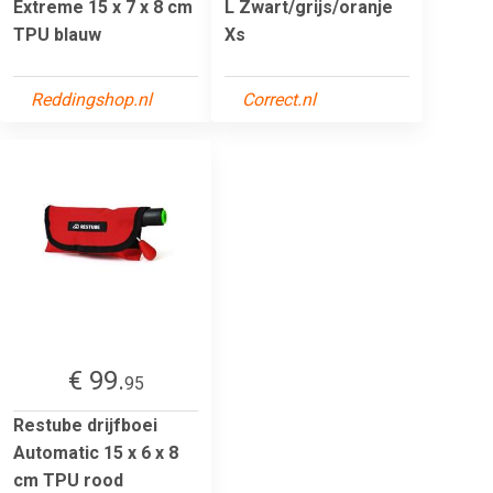
Extreme 15 x 7 x 8 cm
L Zwart/grijs/oranje
TPU blauw
Xs
Reddingshop.nl
Correct.nl
€ 99.
95
Restube drijfboei
Automatic 15 x 6 x 8
cm TPU rood