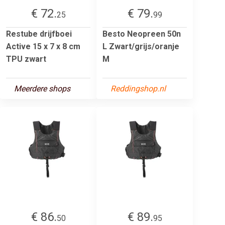
€ 72.
€ 79.
25
99
Restube drijfboei
Besto Neopreen 50n
Active 15 x 7 x 8 cm
L Zwart/grijs/oranje
TPU zwart
M
Meerdere shops
Reddingshop.nl
€ 86.
€ 89.
50
95