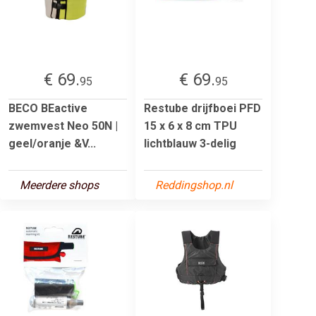
€ 69.
€ 69.
95
95
BECO BEactive
Restube drijfboei PFD
zwemvest Neo 50N |
15 x 6 x 8 cm TPU
geel/oranje &V...
lichtblauw 3-delig
Meerdere shops
Reddingshop.nl