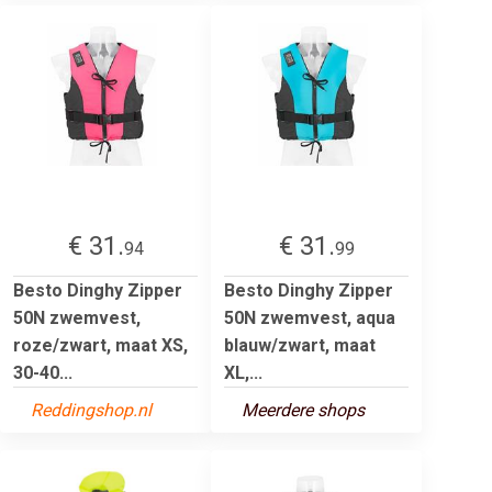
€ 31.
€ 31.
94
99
Besto Dinghy Zipper
Besto Dinghy Zipper
50N zwemvest,
50N zwemvest, aqua
roze/zwart, maat XS,
blauw/zwart, maat
30-40...
XL,...
Reddingshop.nl
Meerdere shops