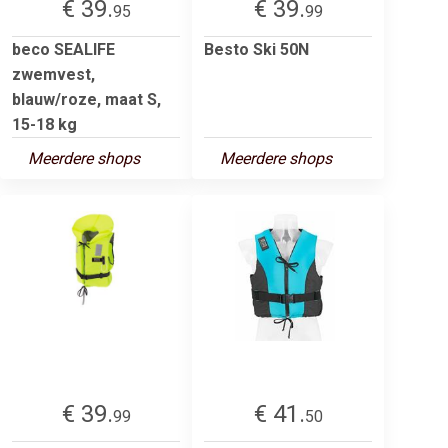
€ 39.
€ 39.
95
99
beco SEALIFE
Besto Ski 50N
zwemvest,
blauw/roze, maat S,
15-18 kg
Meerdere shops
Meerdere shops
€ 39.
€ 41.
99
50