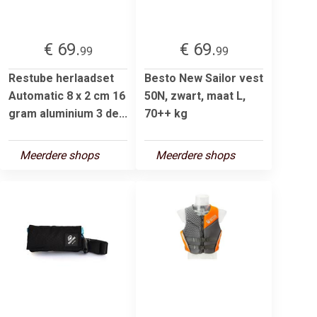
€ 69.
€ 69.
99
99
Restube herlaadset
Besto New Sailor vest
Automatic 8 x 2 cm 16
50N, zwart, maat L,
gram aluminium 3 de...
70++ kg
Meerdere shops
Meerdere shops