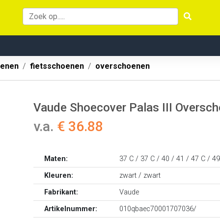
oenen
fietsschoenen
overschoenen
Vaude Shoecover Palas III Oversc
v.a.
€ 36.88
Maten:
37 C / 37 C / 40 / 41 / 47 C / 4
Kleuren:
zwart / zwart
Fabrikant:
Vaude
Artikelnummer:
010qbaec70001707036/