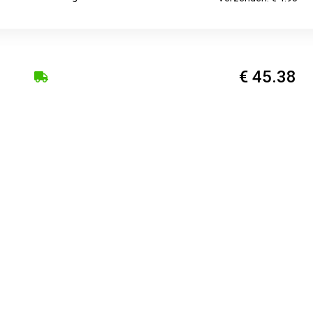
€ 45.38
Voorradig.
Verzenden: € 0.00
€ 51.99
Voorradig.
Verzenden: € 6.95
€ 51.99
2
Verzenden: € 6.95