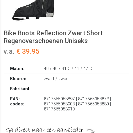
Bike Boots Reflection Zwart Short
Regenoverschoenen Uniseks
v.a.
€ 39.95
Maten:
40 / 40 / 41 C / 41 / 47 C
Kleuren:
zwart / zwart
Fabrikant:
EAN-
8717565058897 | 8717565058873 |
codes:
8717565058903 | 8717565058880 |
8717565058910