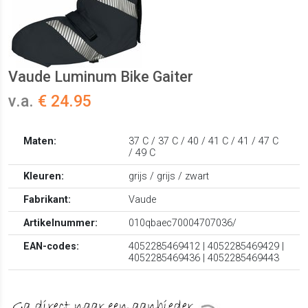
Vaude Luminum Bike Gaiter
v.a.
€ 24.95
Maten:
37 C / 37 C / 40 / 41 C / 41 / 47 C
/ 49 C
Kleuren:
grijs / grijs / zwart
Fabrikant:
Vaude
Artikelnummer:
010qbaec70004707036/
EAN-codes:
4052285469412 | 4052285469429 |
4052285469436 | 4052285469443