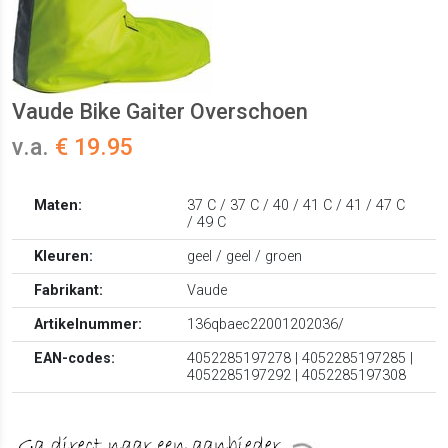
Vaude Bike Gaiter Overschoen
v.a.
€ 19.95
Maten:
37 C / 37 C / 40 / 41 C / 41 / 47 C
/ 49 C
Kleuren:
geel / geel / groen
Fabrikant:
Vaude
Artikelnummer:
136qbaec22001202036/
EAN-codes:
4052285197278 | 4052285197285 |
4052285197292 | 4052285197308