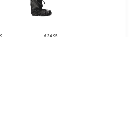
99
€ 34.95
drotec
Bike Boots Quick Zwart
 zwart
Regenoverschoenen
Uniseks
95
€ 39.95
 Cover
Bike Boots Reflection
Zwart Short