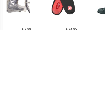
€ 7.99
€ 24.95
regenschoen large
Toe Thingy 2 - Black
VAU
€ 29.95
€ 34.95
RPO-X Montebelluna,
Luminum Bike Gaiter
PR
zwart