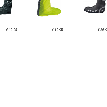
€ 19.95
€ 19.95
€ 36.
DE Overschoen voor
Bike Gaiter Overschoen
Rogelli Hy
heren - Zwart
overschoen
€ 25.16
€ 20.33
€ 29.
O-X Montebelluna,
Baby-Schühchen mit
C3 GWS Toe
neongeel
Bändel - Overschoenen,