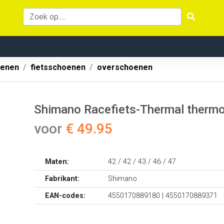
oenen
fietsschoenen
overschoenen
Shimano Racefiets-Thermal thermo
voor
€ 49.95
Maten:
42 / 42 / 43 / 46 / 47
Fabrikant:
Shimano
EAN-codes:
4550170889180 | 4550170889371