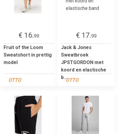
€ 16.
€ 17.
99
99
Fruit of the Loom
Jack & Jones
Sweatshort in prettig
Sweatbroek
model
JPSTGORDON met
koord en elastische
b...
OTTO
OTTO