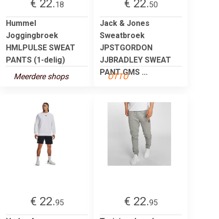
€ 22.
€ 22.
18
50
Hummel
Jack & Jones
Joggingbroek
Sweatbroek
HMLPULSE SWEAT
JPSTGORDON
PANTS (1-delig)
JJBRADLEY SWEAT
PANT GMS ...
Meerdere shops
OTTO
€ 22.
€ 22.
95
95