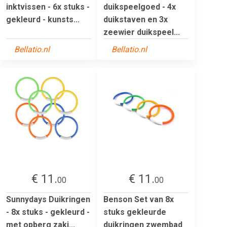
inktvissen - 6x stuks -
duikspeelgoed - 4x
gekleurd - kunsts...
duikstaven en 3x
zeewier duikspeel...
Bellatio.nl
Bellatio.nl
€ 11.
€ 11.
00
00
Sunnydays Duikringen
Benson Set van 8x
- 8x stuks - gekleurd -
stuks gekleurde
met opberg zakj...
duikringen zwembad