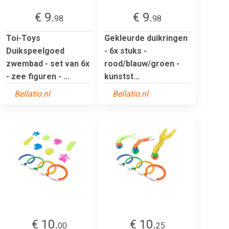
€ 9.
€ 9.
98
98
Toi-Toys
Gekleurde duikringen
Duikspeelgoed
- 6x stuks -
zwembad - set van 6x
rood/blauw/groen -
- zee figuren - ...
kunstst...
Bellatio.nl
Bellatio.nl
€ 10.
€ 10.
00
25