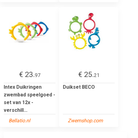
€ 23.
€ 25.
97
21
Intex Duikringen
Duikset BECO
zwembad speelgoed -
set van 12x -
verschill...
Bellatio.nl
Zwemshop.com