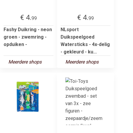
€ 4.
€ 4.
99
99
Fashy Duikring - neon
NLsport
groen - zwemring -
Duikspeelgoed
opduiken -
Watersticks - 4x-delig
- gekleurd - ku...
Meerdere shops
Meerdere shops