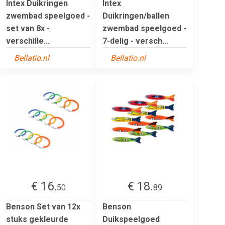
Intex Duikringen
Intex
zwembad speelgoed -
Duikringen/ballen
set van 8x -
zwembad speelgoed -
verschille...
7-delig - versch...
Bellatio.nl
Bellatio.nl
€ 16.
€ 18.
50
89
Benson Set van 12x
Benson
stuks gekleurde
Duikspeelgoed