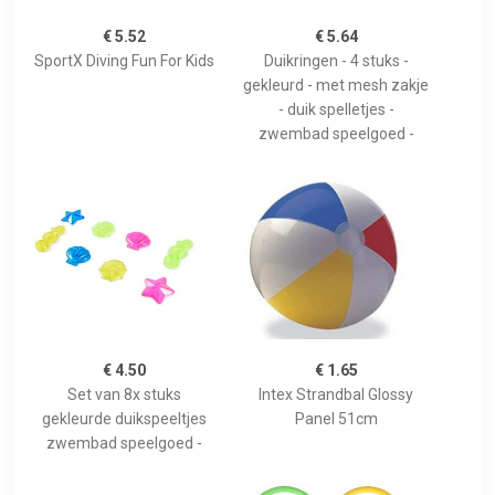
€ 5.52
€ 5.64
SportX Diving Fun For Kids
Duikringen - 4 stuks -
gekleurd - met mesh zakje
- duik spelletjes -
zwembad speelgoed -
€ 4.50
€ 1.65
Set van 8x stuks
Intex Strandbal Glossy
gekleurde duikspeeltjes
Panel 51cm
zwembad speelgoed -