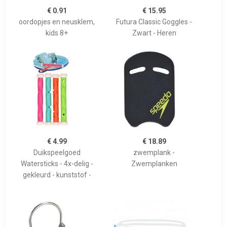
€ 0.91
€ 15.95
oordopjes en neusklem,
Futura Classic Goggles -
kids 8+
Zwart - Heren
€ 4.99
€ 18.89
Duikspeelgoed
zwemplank -
Watersticks - 4x-delig -
Zwemplanken
gekleurd - kunststof -