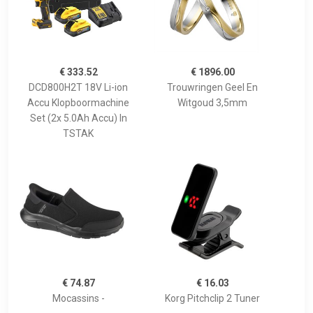
€ 333.52
€ 1896.00
DCD800H2T 18V Li-ion
Trouwringen Geel En
Accu Klopboormachine
Witgoud 3,5mm
Set (2x 5.0Ah Accu) In
TSTAK
€ 74.87
€ 16.03
Mocassins -
Korg Pitchclip 2 Tuner