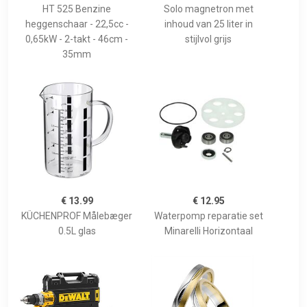
HT 525 Benzine
Solo magnetron met
heggenschaar - 22,5cc -
inhoud van 25 liter in
0,65kW - 2-takt - 46cm -
stijlvol grijs
35mm
€ 13.99
€ 12.95
KÜCHENPROF Målebæger
Waterpomp reparatie set
0.5L glas
Minarelli Horizontaal