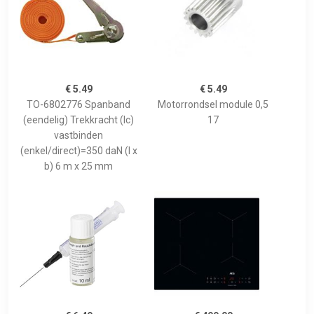
€ 5.49
€ 5.49
TO-6802776 Spanband
Motorrondsel module 0,5
(eendelig) Trekkracht (lc)
17
vastbinden
(enkel/direct)=350 daN (l x
b) 6 m x 25 mm