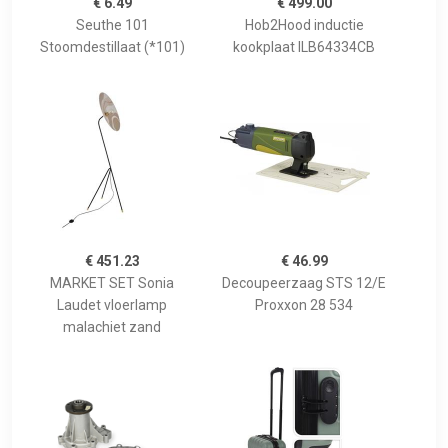
€ 6.49
€ 499.00
Seuthe 101
Hob2Hood inductie
Stoomdestillaat (*101)
kookplaat ILB64334CB
€ 451.23
€ 46.99
MARKET SET Sonia
Decoupeerzaag STS 12/E
Laudet vloerlamp
Proxxon 28 534
malachiet zand