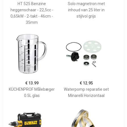
HT 525 Benzine
Solo magnetron met
heggenschaar - 22,5cc -
inhoud van 25 liter in
0,65kW - 2-takt - 46cm -
stijlvol grijs
35mm
€ 13.99
€ 12.95
KÜCHENPROF Målebæger
Waterpomp reparatie set
0.5L glas
Minarelli Horizontaal