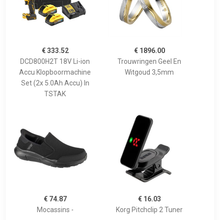
€ 333.52
€ 1896.00
DCD800H2T 18V Li-ion
Trouwringen Geel En
Accu Klopboormachine
Witgoud 3,5mm
Set (2x 5.0Ah Accu) In
TSTAK
€ 74.87
€ 16.03
Mocassins -
Korg Pitchclip 2 Tuner