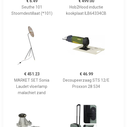
€ 6.49
€ 499.00
Seuthe 101
Hob2Hood inductie
Stoomdestillaat (*101)
kookplaat ILB64334CB
€ 451.23
€ 46.99
MARKET SET Sonia
Decoupeerzaag STS 12/E
Laudet vloerlamp
Proxxon 28 534
malachiet zand