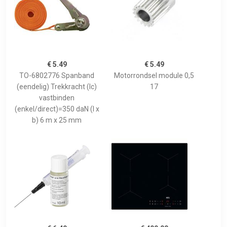
€ 5.49
€ 5.49
TO-6802776 Spanband
Motorrondsel module 0,5
(eendelig) Trekkracht (lc)
17
vastbinden
(enkel/direct)=350 daN (l x
b) 6 m x 25 mm