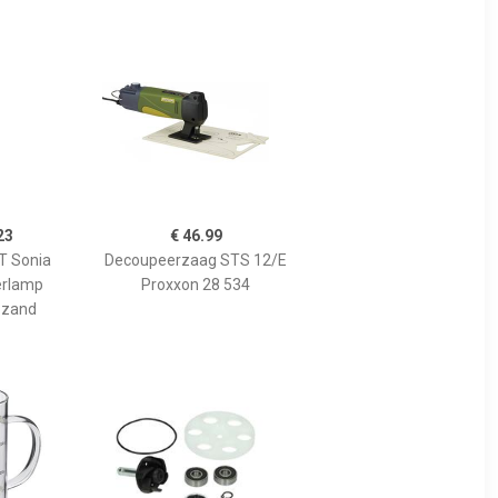
23
€ 46.99
 Sonia
Decoupeerzaag STS 12/E
erlamp
Proxxon 28 534
 zand