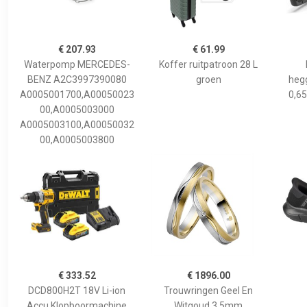
€ 207.93
€ 61.99
Waterpomp MERCEDES-
Koffer ruitpatroon 28 L
BENZ A2C3997390080
groen
hegg
A0005001700,A00050023
0,65
00,A0005003000
A0005003100,A00050032
00,A0005003800
€ 333.52
€ 1896.00
DCD800H2T 18V Li-ion
Trouwringen Geel En
Accu Klopboormachine
Witgoud 3,5mm