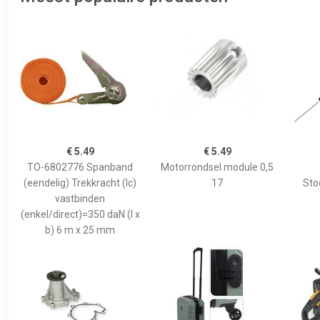
€ 5.49
€ 5.49
TO-6802776 Spanband
Motorrondsel module 0,5
(eendelig) Trekkracht (lc)
17
Sto
vastbinden
(enkel/direct)=350 daN (l x
b) 6 m x 25 mm