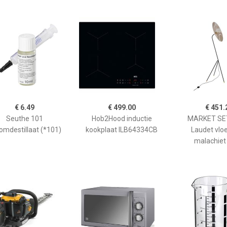
€ 6.49
€ 499.00
€ 451.
Seuthe 101
Hob2Hood inductie
MARKET SET
omdestillaat (*101)
kookplaat ILB64334CB
Laudet vlo
malachiet