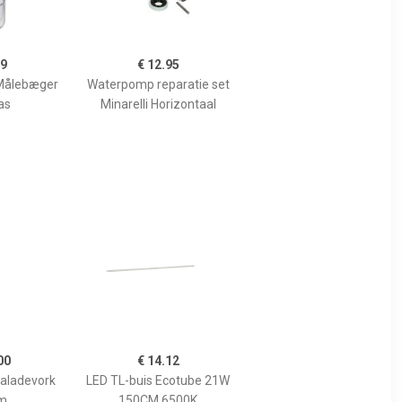
99
€ 12.95
Målebæger
Waterpomp reparatie set
as
Minarelli Horizontaal
00
€ 14.12
Saladevork
LED TL-buis Ecotube 21W
m
150CM 6500K