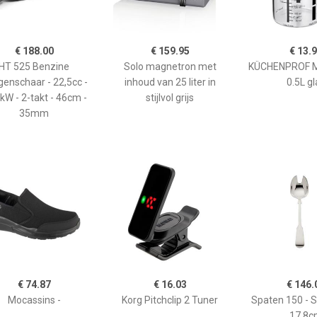
€ 188.00
€ 159.95
€ 13.
HT 525 Benzine
Solo magnetron met
KÜCHENPROF 
enschaar - 22,5cc -
inhoud van 25 liter in
0.5L gl
kW - 2-takt - 46cm -
stijlvol grijs
35mm
€ 74.87
€ 16.03
€ 146.
Mocassins -
Korg Pitchclip 2 Tuner
Spaten 150 - 
17,8c