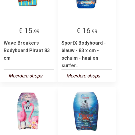
€ 15.
€ 16.
99
99
Wave Breakers
SportX Bodyboard -
Bodyboard Piraat 83
blauw - 83 x cm -
cm
schuim - haai en
surfer...
Meerdere shops
Meerdere shops