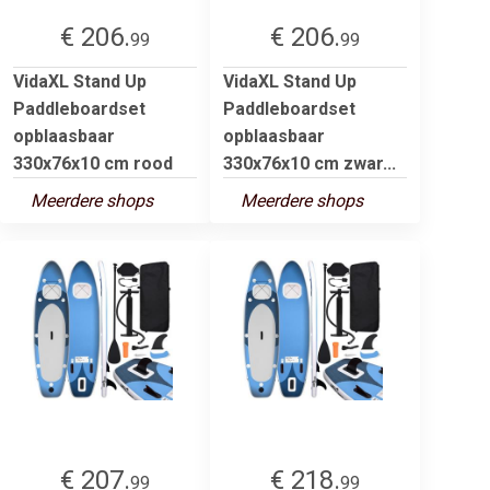
€ 206.
€ 206.
99
99
VidaXL Stand Up
VidaXL Stand Up
Paddleboardset
Paddleboardset
opblaasbaar
opblaasbaar
330x76x10 cm rood
330x76x10 cm zwar...
Meerdere shops
Meerdere shops
€ 207.
€ 218.
99
99