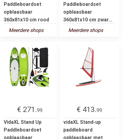
Paddleboardset
Paddleboardset
opblaasbaar
opblaasbaar
360x81x10 cm rood
360x81x10 cm zwar...
Meerdere shops
Meerdere shops
€ 271.
€ 413.
99
99
VidaXL Stand Up
vidaXL Stand-up
Paddleboardset
paddleboard
opblaasbaar
opblaasbaar met