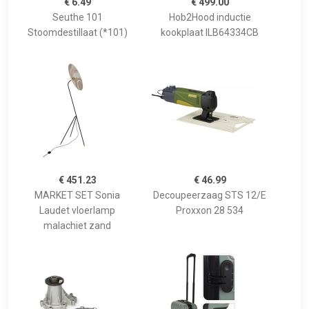
€ 6.49
€ 499.00
Seuthe 101
Hob2Hood inductie
Stoomdestillaat (*101)
kookplaat ILB64334CB
€ 451.23
€ 46.99
MARKET SET Sonia
Decoupeerzaag STS 12/E
Laudet vloerlamp
Proxxon 28 534
malachiet zand