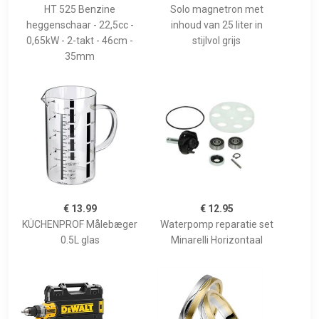
HT 525 Benzine
Solo magnetron met
heggenschaar - 22,5cc -
inhoud van 25 liter in
0,65kW - 2-takt - 46cm -
stijlvol grijs
35mm
€ 13.99
€ 12.95
KÜCHENPROF Målebæger
Waterpomp reparatie set
0.5L glas
Minarelli Horizontaal