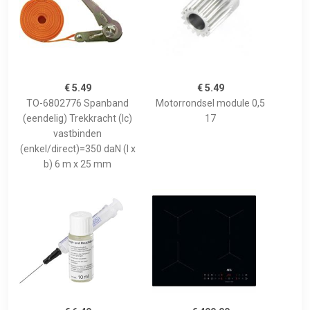
€ 5.49
€ 5.49
TO-6802776 Spanband
Motorrondsel module 0,5
(eendelig) Trekkracht (lc)
17
vastbinden
(enkel/direct)=350 daN (l x
b) 6 m x 25 mm