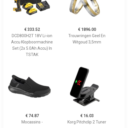
€ 333.52
€ 1896.00
DCD800H2T 18V Li-ion
Trouwringen Geel En
Accu Klopboormachine
Witgoud 3,5mm
Set (2x 5.0Ah Accu) In
TSTAK
€ 74.87
€ 16.03
Mocassins -
Korg Pitchclip 2 Tuner