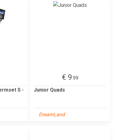
€ 9
.99
ermset S -
Junior Quads
DreamLand