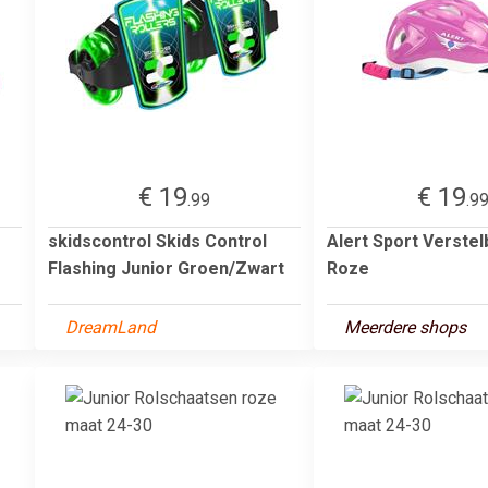
€ 19
€ 19
.99
.9
skidscontrol Skids Control
Alert Sport Verste
Flashing Junior Groen/Zwart
Roze
DreamLand
Meerdere shops