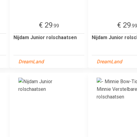
€ 29
€ 29
.99
.9
Nijdam Junior rolschaatsen
Nijdam Junior rols
DreamLand
DreamLand