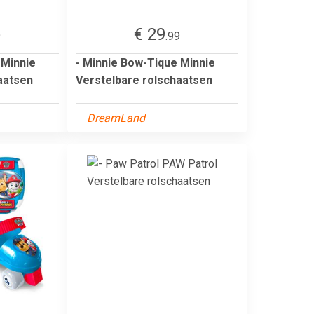
€ 29
9
.99
 Minnie
- Minnie Bow-Tique Minnie
aatsen
Verstelbare rolschaatsen
DreamLand