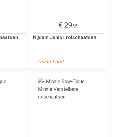
€ 29
9
.99
chaatsen
Nijdam Junior rolschaatsen
DreamLand