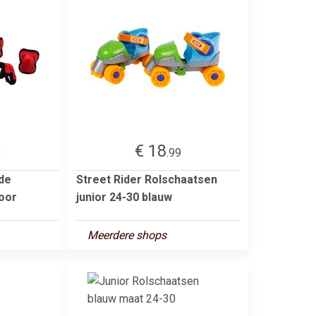
€ 18
0
.99
de
Street Rider Rolschaatsen
oor
junior 24-30 blauw
Meerdere shops