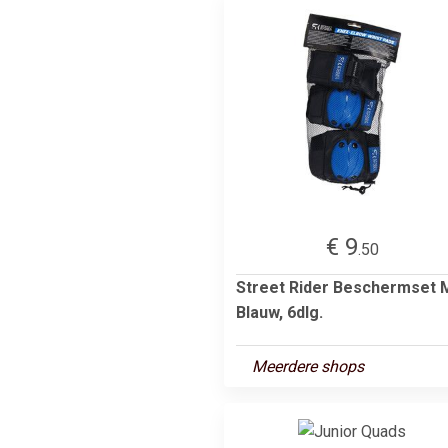
€ 9
.50
Street Rider Beschermset M
Blauw, 6dlg.
Meerdere shops