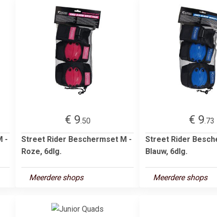
€ 9
€ 9
.50
.73
 -
Street Rider Beschermset M -
Street Rider Besch
Roze, 6dlg.
Blauw, 6dlg.
Meerdere shops
Meerdere shops