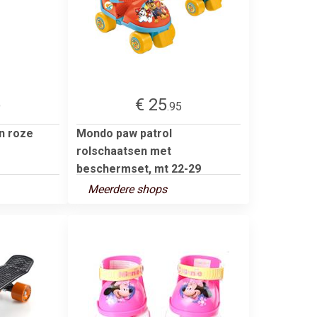
€ 25
9
.95
n roze
Mondo paw patrol
rolschaatsen met
beschermset, mt 22-29
Meerdere shops