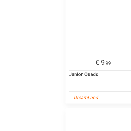
€ 9
.99
Junior Quads
DreamLand