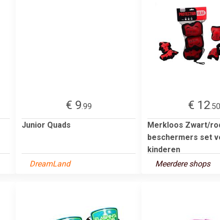
€ 9
€ 12
.99
.5
Junior Quads
Merkloos Zwart/ro
beschermers set v
kinderen
DreamLand
Meerdere shops