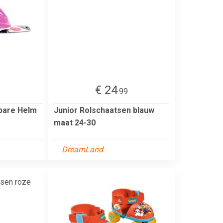
€ 24
9
.99
lbare Helm
Junior Rolschaatsen blauw
maat 24-30
DreamLand