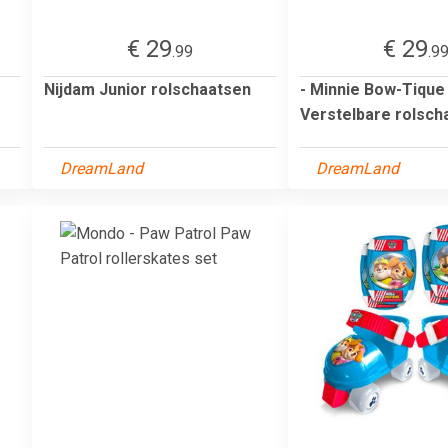
€ 29
€ 29
.99
.9
Nijdam Junior rolschaatsen
- Minnie Bow-Tique
Verstelbare rolsch
DreamLand
DreamLand