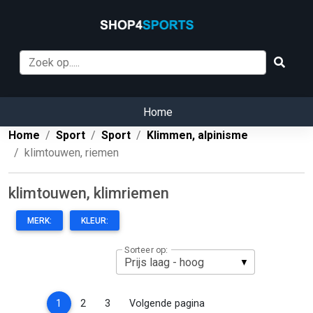
Home
Home
Sport
Sport
Klimmen, alpinisme
klimtouwen, riemen
klimtouwen, klimriemen
MERK:
KLEUR:
Sorteer op:
(current)
1
2
3
Volgende pagina