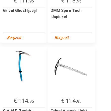
€ 111.
€ 113.
95
95
Grivel Ghost Ijsbijl
DMM Spire Tech
IJspickel
Bergzeit
Bergzeit
€ 114.
€ 114.
95
95
C.A.M.P. Zenith -
Grivel Airtech Light