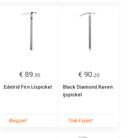
€ 89.
€ 90.
95
20
Edelrid Firn IJspickel
Black Diamond Raven
ijspickel
Bergzeit
Trek-Expert