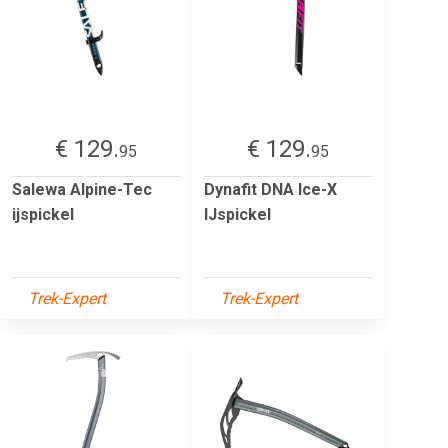
€ 129.
€ 129.
95
95
Salewa Alpine-Tec
Dynafit DNA Ice-X
ijspickel
IJspickel
Trek-Expert
Trek-Expert