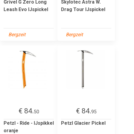
Grivel G Zero Long
Skylotec Astra W.
Leash Evo IJspickel
Drag Tour IJspickel
Bergzeit
Bergzeit
€ 84.
€ 84.
50
95
Petzl - Ride - IJspikkel
Petzl Glacier Pickel
oranje