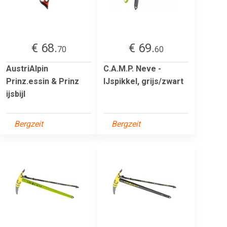
€ 68.
€ 69.
70
60
AustriAlpin
C.A.M.P. Neve -
Prinz.essin & Prinz
IJspikkel, grijs/zwart
ijsbijl
Bergzeit
Bergzeit