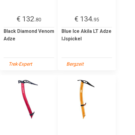
€ 132.
€ 134.
80
95
Black Diamond Venom
Blue Ice Akila LT Adze
Adze
IJspickel
Trek-Expert
Bergzeit