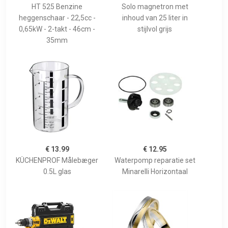
HT 525 Benzine
Solo magnetron met
heggenschaar - 22,5cc -
inhoud van 25 liter in
0,65kW - 2-takt - 46cm -
stijlvol grijs
35mm
€ 13.99
€ 12.95
KÜCHENPROF Målebæger
Waterpomp reparatie set
0.5L glas
Minarelli Horizontaal