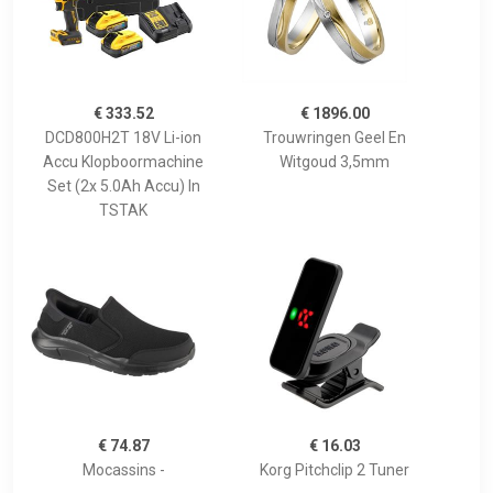
€ 333.52
€ 1896.00
DCD800H2T 18V Li-ion
Trouwringen Geel En
Accu Klopboormachine
Witgoud 3,5mm
Set (2x 5.0Ah Accu) In
TSTAK
€ 74.87
€ 16.03
Mocassins -
Korg Pitchclip 2 Tuner