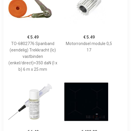
€ 5.49
€ 5.49
TO-6802776 Spanband
Motorrondsel module 0,5
(eendelig) Trekkracht (lc)
17
vastbinden
(enkel/direct)=350 daN (l x
b) 6 m x 25 mm