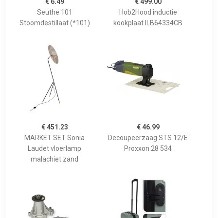
€ 6.49
€ 499.00
Seuthe 101
Hob2Hood inductie
Stoomdestillaat (*101)
kookplaat ILB64334CB
€ 451.23
€ 46.99
MARKET SET Sonia
Decoupeerzaag STS 12/E
Laudet vloerlamp
Proxxon 28 534
malachiet zand