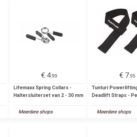
€ 4
€ 7
.99
.95
k
Lifemaxx Spring Collars -
Tunturi Powerliftin
Haltersluiterset van 2 - 30 mm
Deadlift Straps - P
Meerdere shops
Meerdere shops