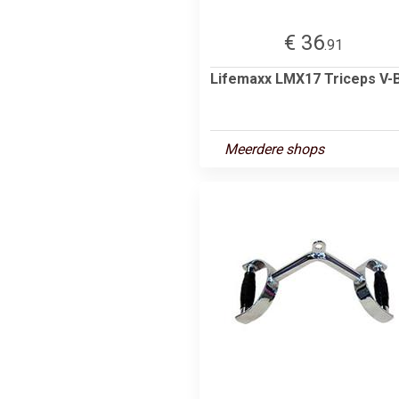
€ 36
.91
Lifemaxx LMX17 Triceps V-
Meerdere shops