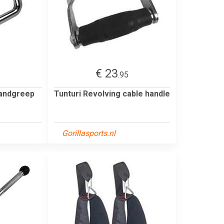
€ 23
9
.95
Handgreep
Tunturi Revolving cable handle
Gorillasports.nl