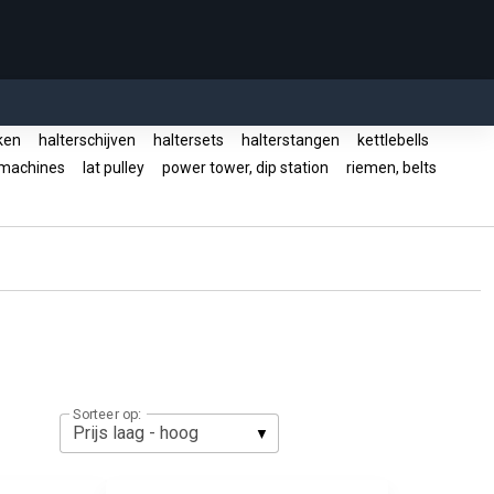
nken
halterschijven
haltersets
halterstangen
kettlebells
h machines
lat pulley
power tower, dip station
riemen, belts
Sorteer op: