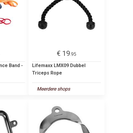
€ 19
5
.95
nce Band -
Lifemaxx LMX09 Dubbel
Triceps Rope
Meerdere shops