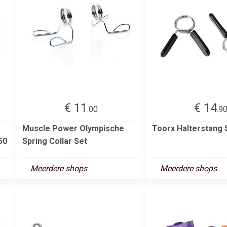
€ 11
€ 14
.00
.9
Muscle Power Olympische
Toorx Halterstang 
50
Spring Collar Set
Meerdere shops
Meerdere shops