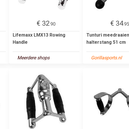
€ 32
€ 34
.90
.9
Lifemaxx LMX13 Rowing
Tunturi meedraaie
Handle
halterstang 51 cm
Meerdere shops
Gorillasports.nl