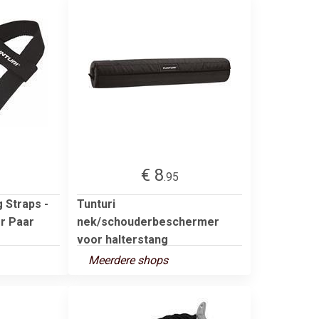
€ 8
.95
g Straps -
Tunturi
er Paar
nek/schouderbeschermer
voor halterstang
Meerdere shops