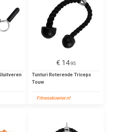
€ 14
0
.95
Sluitveren
Tunturi Roterende Triceps
Touw
Fitnesskoerier.nl