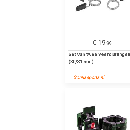
€ 19
.99
Set van twee veersluitinge
(30/31 mm)
Gorillasports.nl