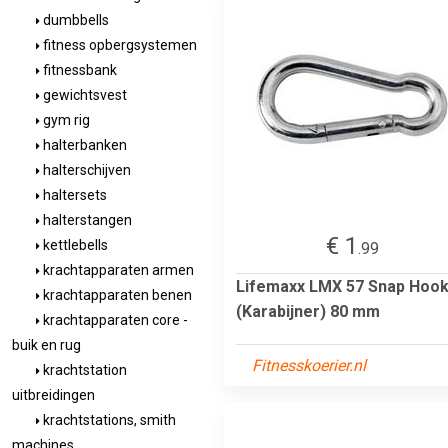
dumbbells
fitness opbergsystemen
fitnessbank
gewichtsvest
gym rig
halterbanken
halterschijven
haltersets
halterstangen
€ 1
kettlebells
.99
krachtapparaten armen
Lifemaxx LMX 57 Snap Hoo
krachtapparaten benen
(Karabijner) 80 mm
krachtapparaten core -
buik en rug
Fitnesskoerier.nl
krachtstation
uitbreidingen
krachtstations, smith
machines