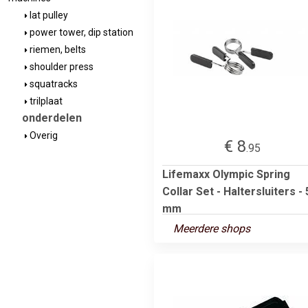
lat pulley
power tower, dip station
riemen, belts
shoulder press
squatracks
trilplaat
onderdelen
Overig
€ 8
.95
Lifemaxx Olympic Spring
Collar Set - Haltersluiters - 
mm
Meerdere shops