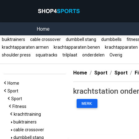
Home
buiktrainers
cable crossover
dumbbell stang
dumbbells
fitnes
krachtapparaten armen
krachtapparaten benen
krachtapparaten c
shoulder press
squatracks
trilplaat
onderdelen
Overig
Home
Sport
Sport
F
Home
krachtstation onde
Sport
Sport
MERK:
Fitness
krachttraining
buiktrainers
cable crossover
dumbbell stang