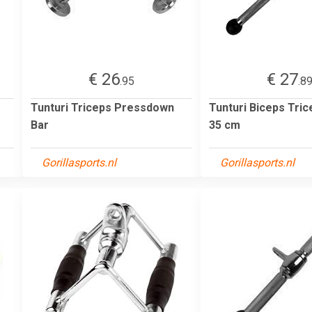
€ 26
€ 27
.95
.8
Tunturi Triceps Pressdown
Tunturi Biceps Tri
Bar
35 cm
Gorillasports.nl
Gorillasports.nl