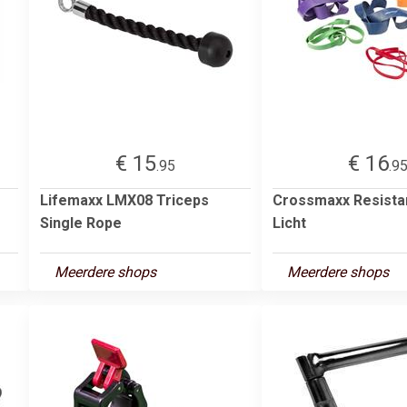
€ 15
€ 16
.95
.9
Lifemaxx LMX08 Triceps
Crossmaxx Resista
Single Rope
Licht
Meerdere shops
Meerdere shops