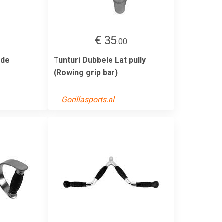
€ 35
5
.00
nde
Tunturi Dubbele Lat pully
(Rowing grip bar)
Gorillasports.nl