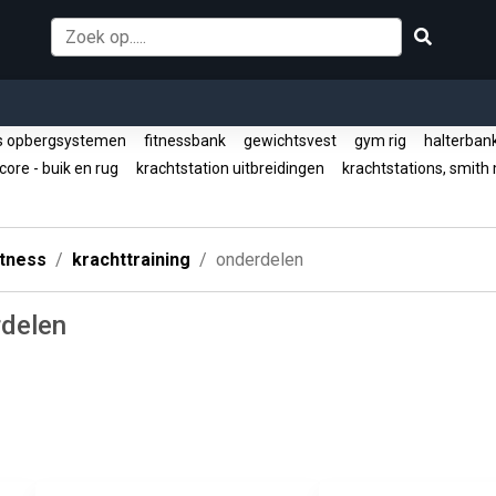
s opbergsystemen
fitnessbank
gewichtsvest
gym rig
halterba
ore - buik en rug
krachtstation uitbreidingen
krachtstations, smit
itness
krachttraining
onderdelen
rdelen