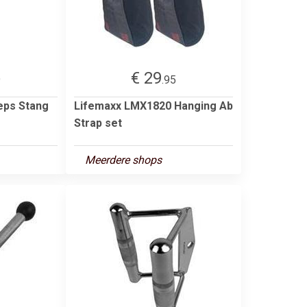
€ 29
9
.95
ceps Stang
Lifemaxx LMX1820 Hanging Ab
Strap set
Meerdere shops