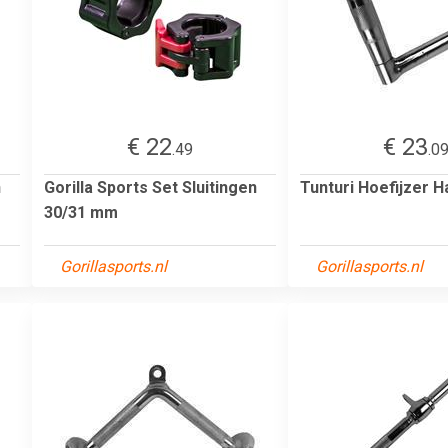
€ 22
€ 23
.49
.0
n
Gorilla Sports Set Sluitingen
Tunturi Hoefijzer 
30/31 mm
Gorillasports.nl
Gorillasports.nl