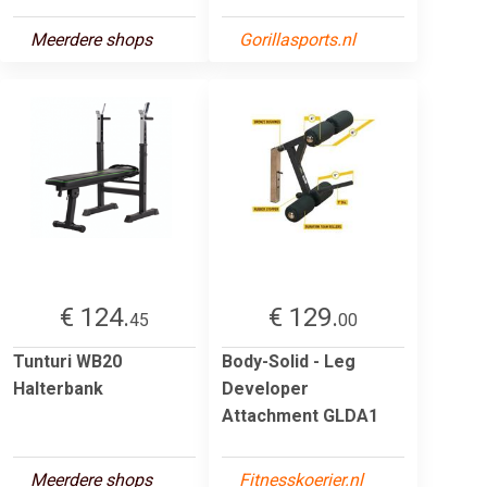
Meerdere shops
Gorillasports.nl
€ 124.
€ 129.
45
00
Tunturi WB20
Body-Solid - Leg
Halterbank
Developer
Attachment GLDA1
Meerdere shops
Fitnesskoerier.nl