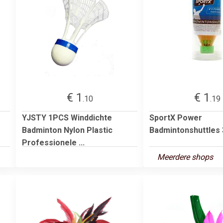
€ 1
€ 1
.10
.19
YJSTY 1PCS Winddichte
SportX Power
Badminton Nylon Plastic
Badmintonshuttles 
Professionele ...
Meerdere shops