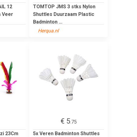
IL 12
TOMTOP JMS 3 stks Nylon
n Veer
Shuttles Duurzaam Plastic
Badminton ...
Herqua.nl
€ 5
.75
nzi 23Cm
5x Veren Badminton Shuttles