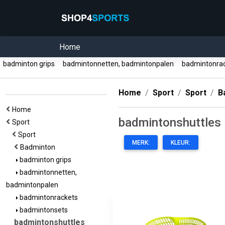
Home
badminton grips
badmintonnetten, badmintonpalen
badmintonra
Home
Sport
Sport
B
Home
badmintonshuttles
Sport
Sport
MERK:
KLEUR:
Badminton
badminton grips
badmintonnetten,
badmintonpalen
badmintonrackets
badmintonsets
badmintonshuttles