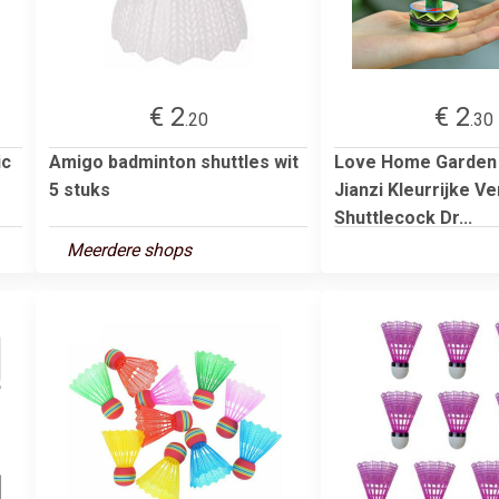
€ 2
€ 2
.20
.30
ic
Amigo badminton shuttles wit
Love Home Garden
5 stuks
Jianzi Kleurrijke V
Shuttlecock Dr...
Meerdere shops