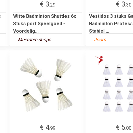
€ 3
€ 3
.29
.30
s
Witte Badminton Shuttles 6x
Vestidos 3 stuks 
Stuks port Speelgoed -
Badminton Profess
Voordelig...
Stabiel ...
Meerdere shops
Joom
€ 4
€ 5
.99
.00