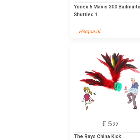
Yonex 6 Mavis 300 Badmint
Shuttles 1
Herqua.nl
€ 5
.22
The Rays China Kick