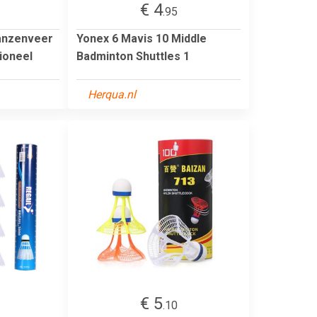
€ 4
.95
Ganzenveer
Yonex 6 Mavis 10 Middle
ioneel
Badminton Shuttles 1
Herqua.nl
€ 5
.10