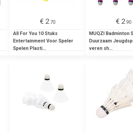
€ 2
€ 2
.70
.90
All For You 10 Stuks
MUQZI Badminton S
Entertainment Voor Speler
Duurzaam Jeugdspe
Spelen Plasti...
veren sh...