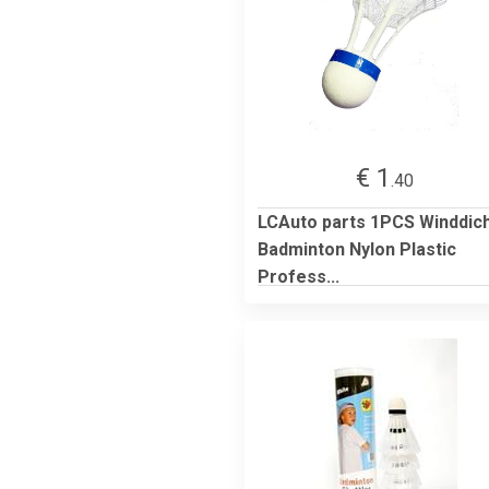
€ 1
.40
LCAuto parts 1PCS Winddic
Badminton Nylon Plastic
Profess...