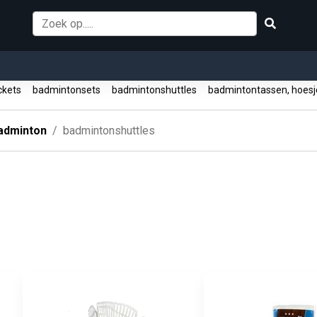
ckets
badmintonsets
badmintonshuttles
badmintontassen, hoes
adminton
badmintonshuttles