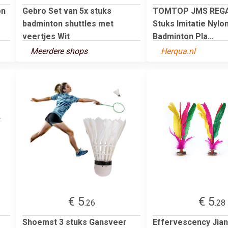
on
Gebro Set van 5x stuks
TOMTOP JMS REGA
badminton shuttles met
Stuks Imitatie Nylo
veertjes Wit
Badminton Pla...
Meerdere shops
Herqua.nl
€ 5
€ 5
.26
.28
Shoemst 3 stuks Gansveer
Effervescency Jia