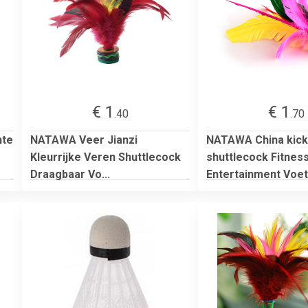
€ 1
€ 1
.40
.70
hte
NATAWA Veer Jianzi
NATAWA China kick
Kleurrijke Veren Shuttlecock
shuttlecock Fitnes
Draagbaar Vo...
Entertainment Voetb