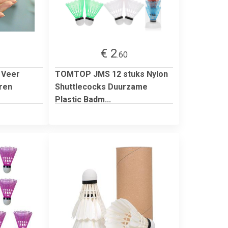
€ 2
.60
 Veer
TOMTOP JMS 12 stuks Nylon
eren
Shuttlecocks Duurzame
Plastic Badm...