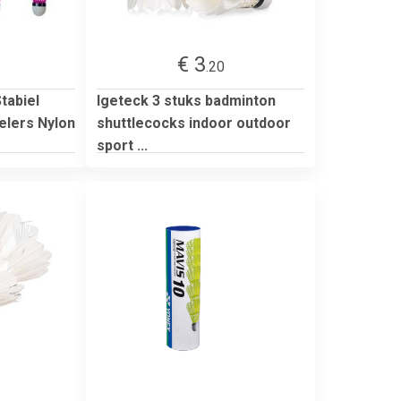
€ 3
.20
tabiel
Igeteck 3 stuks badminton
lers Nylon
shuttlecocks indoor outdoor
sport ...