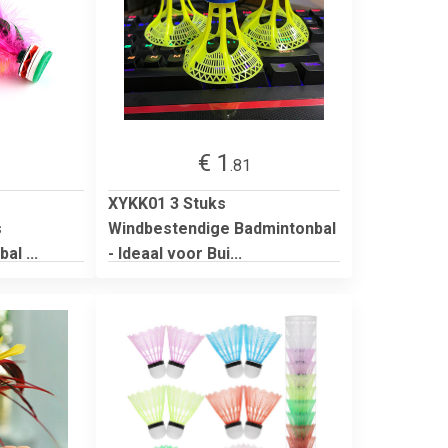
€ 1
.81
XYKK01 3 Stuks
s
Windbestendige Badmintonbal
al ...
- Ideaal voor Bui...