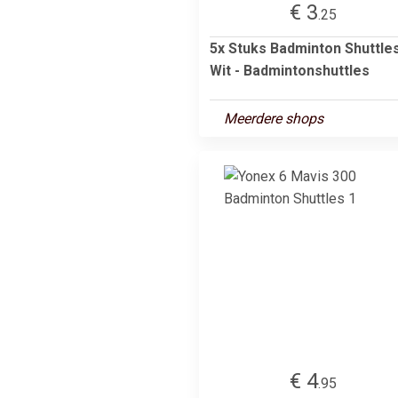
€ 3
.25
5x Stuks Badminton Shuttle
Wit - Badmintonshuttles
Meerdere shops
€ 4
.95