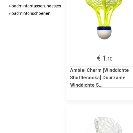
badmintontassen, hoesjes
badmintonschoenen
€ 1
.10
Ambiel Charm [Winddichte
Shuttlecocks] Duurzame
Winddichte S...