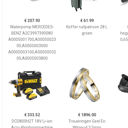
€ 207.93
€ 61.99
Waterpomp MERCEDES-
Koffer ruitpatroon 28 L
BENZ A2C3997390080
groen
hegg
A0005001700,A00050023
0,65
00,A0005003000
A0005003100,A00050032
00,A0005003800
€ 333.52
€ 1896.00
DCD800H2T 18V Li-ion
Trouwringen Geel En
Accu Klopboormachine
Witgoud 3,5mm