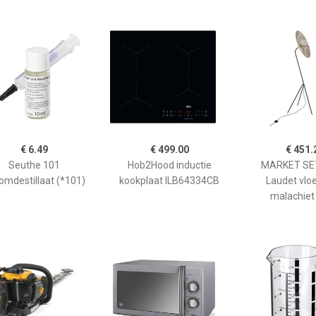
€ 6.49
€ 499.00
€ 451.
Seuthe 101
Hob2Hood inductie
MARKET SET
omdestillaat (*101)
kookplaat ILB64334CB
Laudet vlo
malachiet