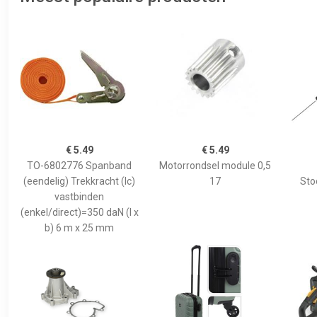
€ 5.49
€ 5.49
TO-6802776 Spanband
Motorrondsel module 0,5
(eendelig) Trekkracht (lc)
17
Sto
vastbinden
(enkel/direct)=350 daN (l x
b) 6 m x 25 mm