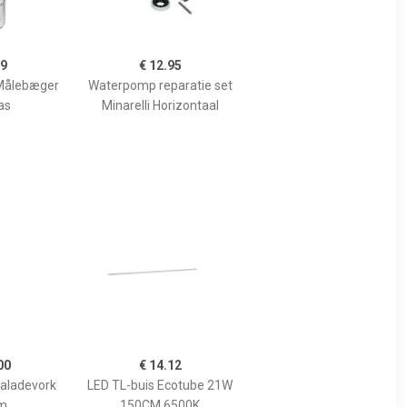
99
€ 12.95
Målebæger
Waterpomp reparatie set
as
Minarelli Horizontaal
00
€ 14.12
Saladevork
LED TL-buis Ecotube 21W
m
150CM 6500K