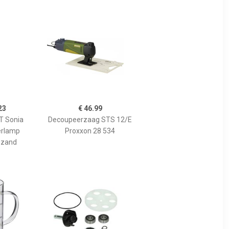
23
€ 46.99
 Sonia
Decoupeerzaag STS 12/E
erlamp
Proxxon 28 534
 zand