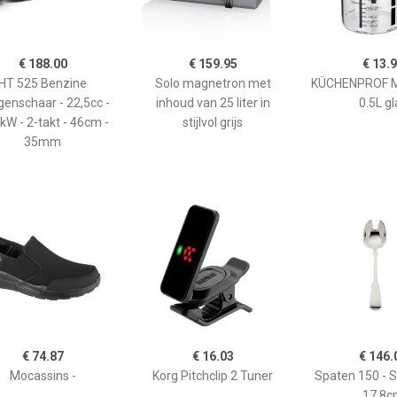
€ 188.00
€ 159.95
€ 13.
HT 525 Benzine
Solo magnetron met
KÜCHENPROF 
enschaar - 22,5cc -
inhoud van 25 liter in
0.5L gl
kW - 2-takt - 46cm -
stijlvol grijs
35mm
€ 74.87
€ 16.03
€ 146.
Mocassins -
Korg Pitchclip 2 Tuner
Spaten 150 - 
17,8c