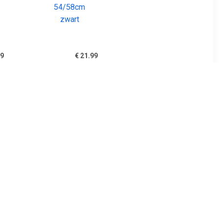
99
€ 21.99
magnetisch
Mirage Fietshelm Allround
54/58cm zwart
99
€ 22.99
sme Kit |
Mirage Fietshelm Allround
cko
58-62cm zwart