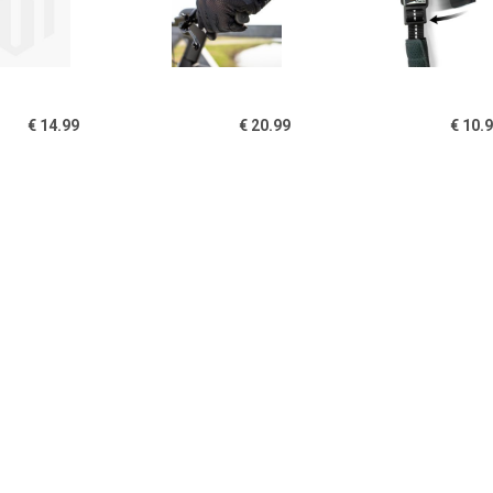
€ 14.99
€ 20.99
€ 10.
 Winter Kit Zwart L
MTB handschoenen (XL)
Helmsluiting 
€ 19.99
€ 14.99
€ 11.
Surprise! Fietshelm -
Volare Fietshelm Zwart
Vizier Mechani
52-56 cm
47-51 cm
Helm Ge