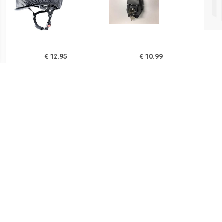
€ 12.95
€ 10.99
Helmet Cover - Fietshelm,
H.p. helmkoffer-slot
ABUS
grijs/zwart
€ 11.99
€ 19.49
Vizier Mechanisme Kit |
Disney Frozen Fietshelm
LOL 
Helm Eagle / Draken
aat M