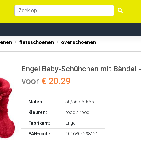
oenen
fietsschoenen
overschoenen
Engel Baby-Schühchen mit Bändel 
voor
€ 20.29
Maten:
50/56 / 50/56
Kleuren:
rood / rood
Fabrikant:
Engel
EAN-code:
4046304298121