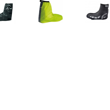
€ 19.95
€ 19.95
€ 36.
DE Overschoen voor
Bike Gaiter Overschoen
Rogelli Hy
heren - Zwart
overschoen
€ 25.16
€ 20.33
€ 29.
O-X Montebelluna,
Baby-Schühchen mit
C3 GWS Toe