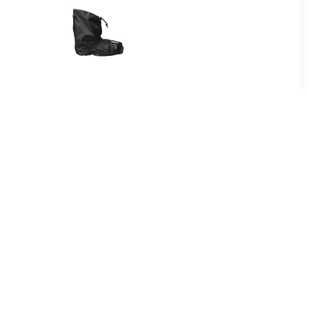
99
€ 34.95
drotec
Bike Boots Quick Zwart
 zwart
Regenoverschoenen
Uniseks
95
€ 39.95
 Cover
Bike Boots Reflection