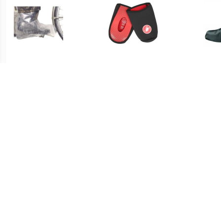
€ 7.99
€ 24.95
regenschoen large
Toe Thingy 2 - Black
VAU
€ 29.95
€ 34.95
RPO-X Montebelluna,
Luminum Bike Gaiter
PR