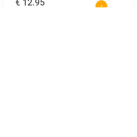
€ 12.95
Verzenden: € 5.95
1-2 werkdagen
€ 14.77
Verzenden: € 7.49
Voorradig.
€ 16.00