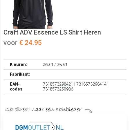
Craft ADV Essence LS Shirt Heren
voor
€ 24.95
Kleuren:
zwart / zwart
Fabrikant:
EAN-
7318573298421 | 7318573298414 |
codes:
7318573250986