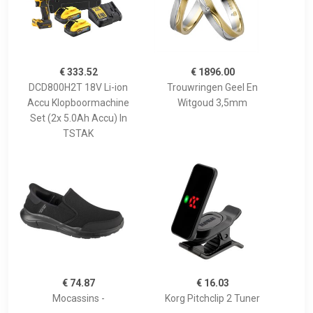
€ 333.52
€ 1896.00
DCD800H2T 18V Li-ion
Trouwringen Geel En
Accu Klopboormachine
Witgoud 3,5mm
Set (2x 5.0Ah Accu) In
TSTAK
€ 74.87
€ 16.03
Mocassins -
Korg Pitchclip 2 Tuner