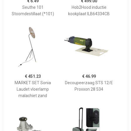
€ 6.49
€ 499.00
Seuthe 101
Hob2Hood inductie
Stoomdestillaat (*101)
kookplaat ILB64334CB
€ 451.23
€ 46.99
MARKET SET Sonia
Decoupeerzaag STS 12/E
Laudet vloerlamp
Proxxon 28 534
malachiet zand