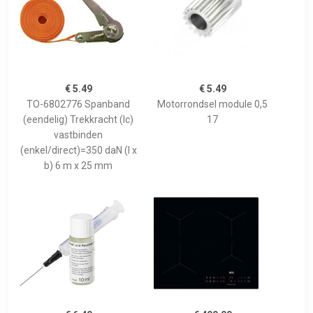
€ 5.49
€ 5.49
TO-6802776 Spanband
Motorrondsel module 0,5
(eendelig) Trekkracht (lc)
17
vastbinden
(enkel/direct)=350 daN (l x
b) 6 m x 25 mm