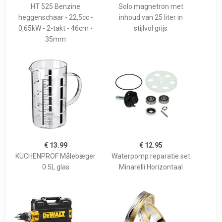
HT 525 Benzine
Solo magnetron met
heggenschaar - 22,5cc -
inhoud van 25 liter in
0,65kW - 2-takt - 46cm -
stijlvol grijs
35mm
€ 13.99
€ 12.95
KÜCHENPROF Målebæger
Waterpomp reparatie set
0.5L glas
Minarelli Horizontaal