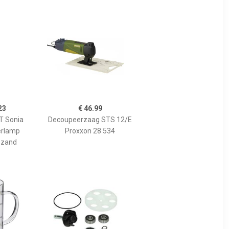
23
€ 46.99
 Sonia
Decoupeerzaag STS 12/E
erlamp
Proxxon 28 534
 zand