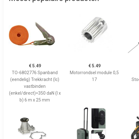
€ 5.49
€ 5.49
TO-6802776 Spanband
Motorrondsel module 0,5
(eendelig) Trekkracht (lc)
17
Sto
vastbinden
(enkel/direct)=350 daN (l x
b) 6 m x 25 mm