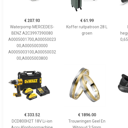
€ 207.93
€ 61.99
Waterpomp MERCEDES-
Koffer ruitpatroon 28 L
BENZ A2C3997390080
groen
hegg
A0005001700,A00050023
0,65
00,A0005003000
A0005003100,A00050032
00,A0005003800
€ 333.52
€ 1896.00
DCD800H2T 18V Li-ion
Trouwringen Geel En
Accu Klopboormachine
Witgoud 3,5mm