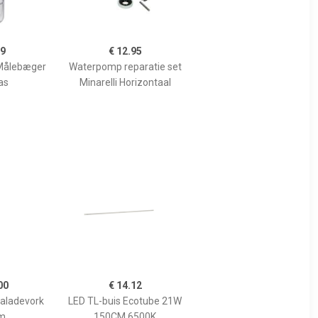
99
€ 12.95
Målebæger
Waterpomp reparatie set
as
Minarelli Horizontaal
00
€ 14.12
Saladevork
LED TL-buis Ecotube 21W
m
150CM 6500K