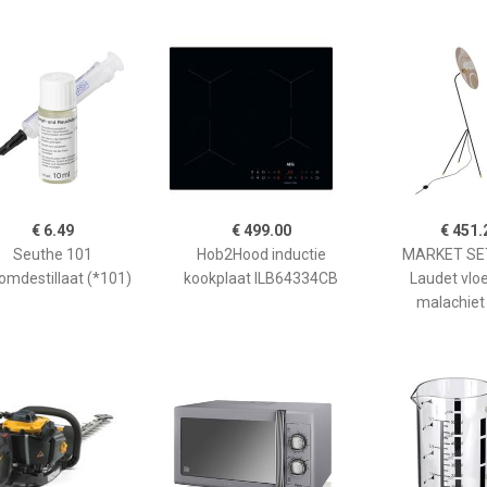
€ 6.49
€ 499.00
€ 451.
Seuthe 101
Hob2Hood inductie
MARKET SET
omdestillaat (*101)
kookplaat ILB64334CB
Laudet vlo
malachiet