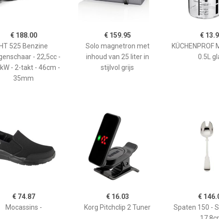
€ 188.00
€ 159.95
€ 13.
HT 525 Benzine
Solo magnetron met
KÜCHENPROF 
enschaar - 22,5cc -
inhoud van 25 liter in
0.5L gl
kW - 2-takt - 46cm -
stijlvol grijs
35mm
€ 74.87
€ 16.03
€ 146.
Mocassins -
Korg Pitchclip 2 Tuner
Spaten 150 - 
17,8c