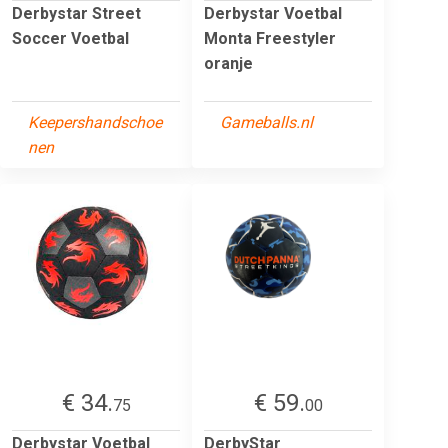
Derbystar Street
Derbystar Voetbal
Soccer Voetbal
Monta Freestyler
oranje
Keepershandschoe
Gameballs.nl
nen
€ 34.
€ 59.
75
00
Derbystar Voetbal
DerbyStar