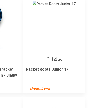
€ 14
9
.95
sracket
Racket Roots Junior 17
n - Blauw
DreamLand