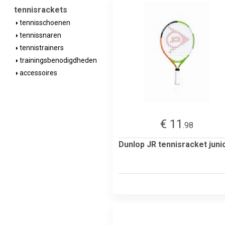
tennisrackets
tennisschoenen
tennissnaren
tennistrainers
trainingsbenodigdheden
accessoires
€ 11
.98
Dunlop JR tennisracket juni