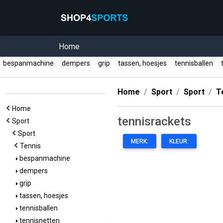
Home
bespanmachine
dempers
grip
tassen, hoesjes
tennisballen
t
Home
Sport
Sport
T
Home
tennisrackets
Sport
Sport
MERK:
KLEUR:
Tennis
bespanmachine
dempers
grip
tassen, hoesjes
tennisballen
tennisnetten