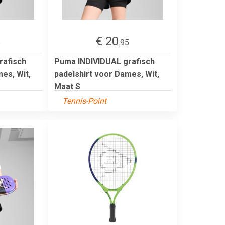
€ 20
5
.95
rafisch
Puma INDIVIDUAL grafisch
es, Wit,
padelshirt voor Dames, Wit,
Maat S
Tennis-Point