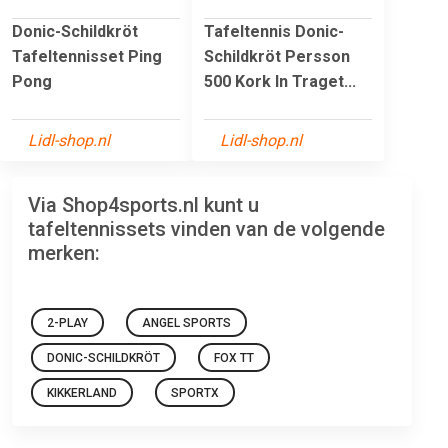
Donic-Schildkröt
Tafeltennis Donic-
Tafeltennisset Ping
Schildkröt Persson
Pong
500 Kork In Traget...
Lidl-shop.nl
Lidl-shop.nl
Via Shop4sports.nl kunt u
tafeltennissets vinden van de volgende
merken:
2-PLAY
ANGEL SPORTS
DONIC-SCHILDKRÖT
FOX TT
KIKKERLAND
SPORTX