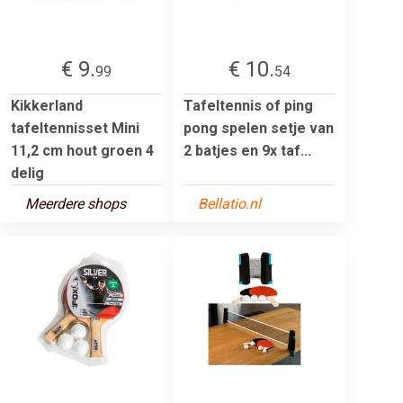
€ 9.
€ 10.
99
54
Kikkerland
Tafeltennis of ping
tafeltennisset Mini
pong spelen setje van
11,2 cm hout groen 4
2 batjes en 9x taf...
delig
Meerdere shops
Bellatio.nl