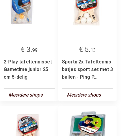
€ 3.
€ 5.
99
13
2-Play tafeltennisset
Sportx 2x Tafeltennis
Gametime junior 25
batjes sport set met 3
cm 5-delig
ballen - Ping P...
Meerdere shops
Meerdere shops